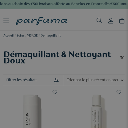
ons au choix dès €50
Livraison offerte au Benelux en France dès €60
Cumulez
Accueil
/
Soins
/
VISAGE
/
Démaquillant
Démaquillant & Nettoyant
30
Doux
Filtrer les résultats