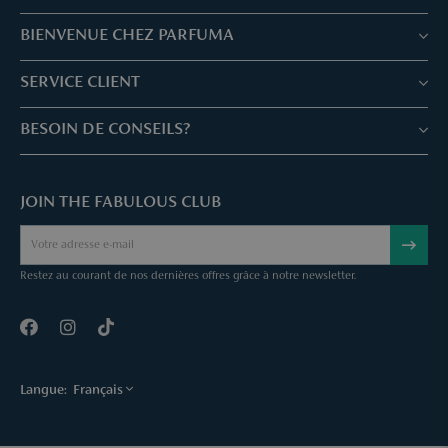
BIENVENUE CHEZ PARFUMA
Boutiques & Services
SERVICE CLIENT
Réservez votre traitement
Service client & Questions fréquentes
BESOIN DE CONSEILS?
Skin Expertise
Parfuma Chèque-Cadeau
Chat avec nous
Fabulous Parfuma Club
Cadeaux suprises
JOIN THE FABULOUS CLUB
Envoyez une mail
À Propos de Parfuma
Sample Service
Call us
Annuler une commande
Restez au courant de nos dernières offres grâce à notre newsletter.
Contact
Langue:
Français