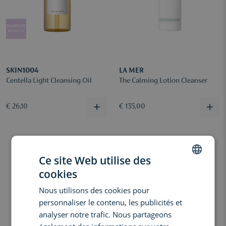
SKIN1004
LA MER
Centella Light Cleansing Oil
The Calming Lotion Cleanser
€ 26,10
€ 135,00
Ce site Web utilise des
cookies
DUTCH
Nous utilisons des cookies pour
ENGLISH
personnaliser le contenu, les publicités et
FRENCH
analyser notre trafic. Nous partageons