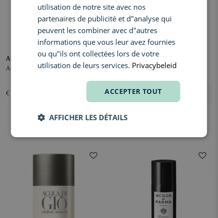
utilisation de notre site avec nos
partenaires de publicité et d"analyse qui
peuvent les combiner avec d"autres
informations que vous leur avez fournies
ou qu"ils ont collectées lors de votre
ARMANI
JEAN PAUL GAULTIER
utilisation de leurs services.
Privacybeleid
Acqua Di Giò Deodorant Spray
Le Male Deodorant Stick
ACCEPTER TOUT
€ 41,50
€ 39,60
AFFICHER LES DÉTAILS