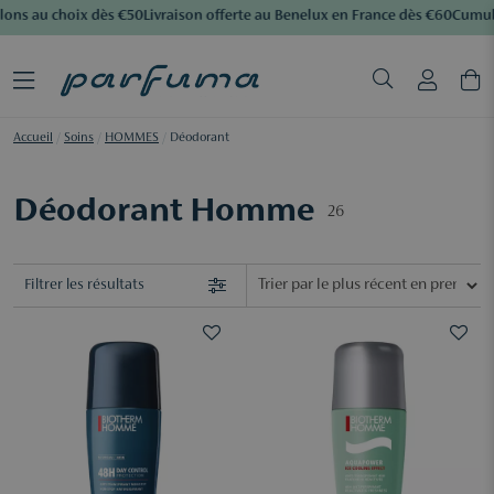
ons au choix dès €50
Livraison offerte au Benelux en France dès €60
Cumulez
Accueil
/
Soins
/
HOMMES
/
Déodorant
Déodorant Homme
26
Filtrer les résultats