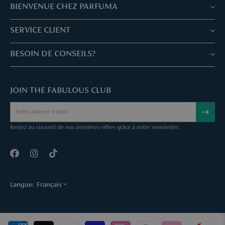
BIENVENUE CHEZ PARFUMA
Boutiques & Services
SERVICE CLIENT
Réservez votre traitement
Service client & Questions fréquentes
BESOIN DE CONSEILS?
Skin Expertise
Parfuma Chèque-Cadeau
Chat avec nous
Fabulous Parfuma Club
Cadeaux suprises
JOIN THE FABULOUS CLUB
Envoyez une mail
À Propos de Parfuma
Sample Service
Call us
Annuler une commande
Restez au courant de nos dernières offres grâce à notre newsletter.
Contact
Langue:
Français