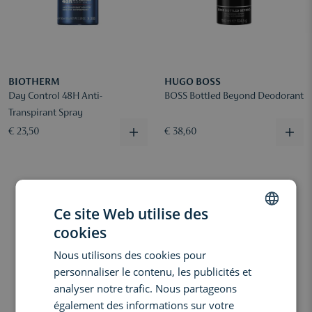
BIOTHERM
HUGO BOSS
Day Control 48H Anti-
BOSS Bottled Beyond Deodorant
Transpirant Spray
€ 23,50
€ 38,60
Ce site Web utilise des
cookies
DUTCH
Nous utilisons des cookies pour
ENGLISH
personnaliser le contenu, les publicités et
FRENCH
analyser notre trafic. Nous partageons
également des informations sur votre