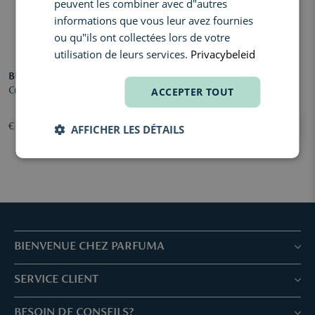
peuvent les combiner avec d"autres
informations que vous leur avez fournies
ou qu"ils ont collectées lors de votre
utilisation de leurs services.
Privacybeleid
BUMBLE AND BUMBLE
BUMBLE AND BUMBLE
ACCEPTER TOUT
Curl Mousse
Thickening Full Form Mousse
€ 43,50
€ 43,50
AFFICHER LES DÉTAILS
BIENVENUE CHEZ PARFUMA
Boutiques & Services
SERVICE CLIENT
Réservez votre traitement
Service client & Questions fréquentes
BESOIN DE CONSEILS?