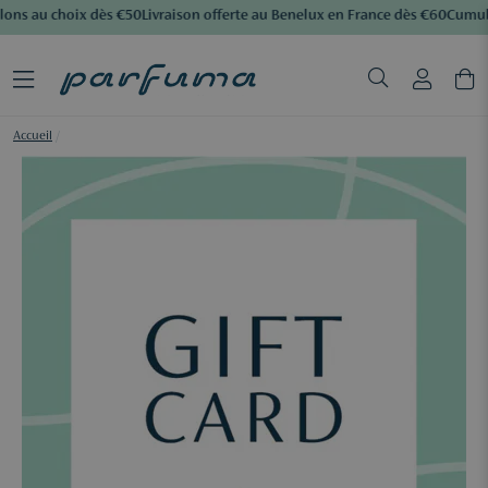
ons au choix dès €50
Livraison offerte au Benelux en France dès €60
Cumulez
Accueil
/