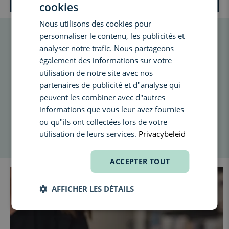
ACHETER UN BON CADEAU »
cookies
DUTCH
Nous utilisons des cookies pour
ENGLISH
personnaliser le contenu, les publicités et
CONSEIL:
U
tilisez votre bon cadeau pour
FRENCH
analyser notre trafic. Nous partageons
nos soins
également des informations sur votre
utilisation de notre site avec nos
Saviez-vous que vous pouvez également utiliser votre bon cadeau
partenaires de publicité et d"analyse qui
pour un merveilleux soin dans notre Skin Expertise Center ?
peuvent les combiner avec d"autres
Offrez-vous un moment de pure détente ou apportez à votre peau
informations que vous leur avez fournies
un boost professionnel.
ou qu"ils ont collectées lors de votre
Que vous choisissiez un soin du visage ou un conseil personnalisé,
utilisation de leurs services.
Privacybeleid
votre bon est la clé de votre moment beauté ultime.
ACCEPTER TOUT
AFFICHER LES DÉTAILS