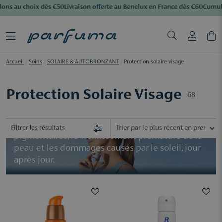
ns au choix dès €50
Livraison offerte au Benelux en France dès €60
Cumulez 
Accueil
/
Soins
/
SOLAIRE & AUTOBRONZANT
/
Protection solaire visage
La protection solaire quotidienne est l’un des
Protection Solaire Visage
68
meilleurs investissements pour préserver la
santé de votre peau.
Un bon SPF aide à prévenir les taches
Filtrer les résultats
pigmentaires, le vieillissement prématuré de la
peau et les dommages causés par le soleil, jour
après jour.