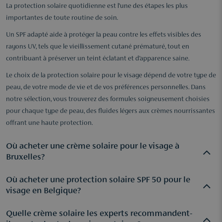
La protection solaire quotidienne est l’une des étapes les plus
importantes de toute routine de soin.
Un SPF adapté aide à protéger la peau contre les effets visibles des
rayons UV, tels que le vieillissement cutané prématuré, tout en
contribuant à préserver un teint éclatant et d’apparence saine.
Le choix de la protection solaire pour le visage dépend de votre type de
peau, de votre mode de vie et de vos préférences personnelles. Dans
notre sélection, vous trouverez des formules soigneusement choisies
pour chaque type de peau, des fluides légers aux crèmes nourrissantes
offrant une haute protection.
Où acheter une crème solaire pour le visage à
Bruxelles?
Où acheter une protection solaire SPF 50 pour le
Chez Parfuma, vous trouverez une large sélection de
visage en Belgique?
protections solaires pour le visage, disponibles en ligne ainsi
que dans les boutiques d'Anvers, Hove et du Wijnegem
Quelle crème solaire les experts recommandent-
De plus en plus de personnes intègrent un SPF 50 dans leur
Shopping Center. Les spécialistes vous conseillent afin de