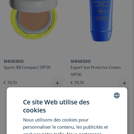
SHISEIDO
SHISEIDO
Sports BB Compact SPF50
Expert Sun Protector Cream
SPF50
€ 39,70
€ 39,70
Ce site Web utilise des
cookies
DUTCH
Nous utilisons des cookies pour
ENGLISH
personnaliser le contenu, les publicités et
FRENCH