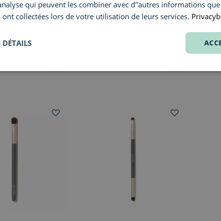
"analyse qui peuvent les combiner avec d"autres informations que
 ont collectées lors de votre utilisation de leurs services.
Privacyb
NARS
JANE 
#21 Small Eyeshadow Brush
Fluffy
 DÉTAILS
ACC
€ 31,00
€ 32,