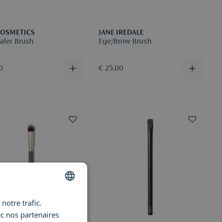
COSMETICS
JANE IREDALE
aler Brush
Eye/Brow Brush
0
€ 25,00
notre trafic.
DUTCH
ec nos partenaires
ENGLISH