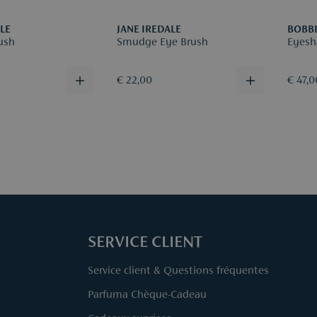
ALE
JANE IREDALE
BOBB
rush
Smudge Eye Brush
Eyesh
€ 22,00
€ 47,0
SERVICE CLIENT
Service client & Questions fréquentes
Parfuma Chèque-Cadeau