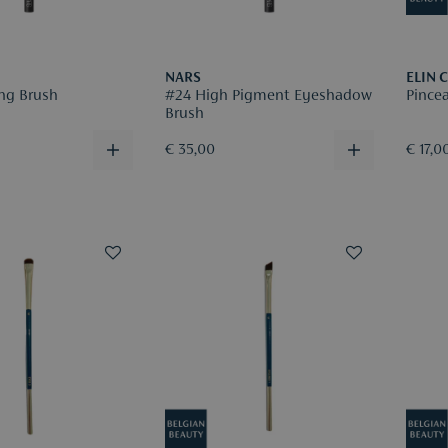
NARS
ELIN 
ng Brush
#24 High Pigment Eyeshadow
Pince
Brush
€ 35,00
€ 17,0