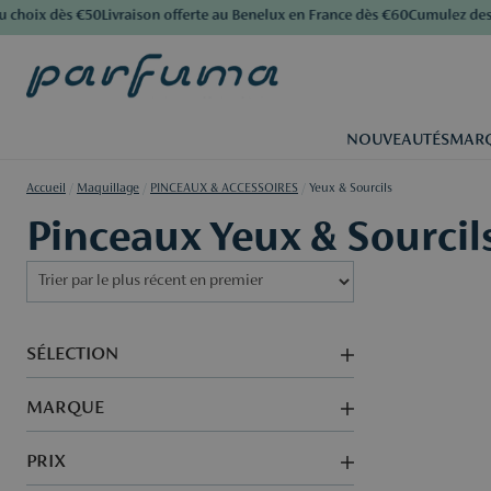
hoix dès €50
Livraison offerte au Benelux en France dès €60
Cumulez des po
NOUVEAUTÉS
MAR
Accueil
/
Maquillage
/
PINCEAUX & ACCESSOIRES
/
Yeux & Sourcils
Pinceaux Yeux & Sourcil
SÉLECTION
MARQUE
PRIX