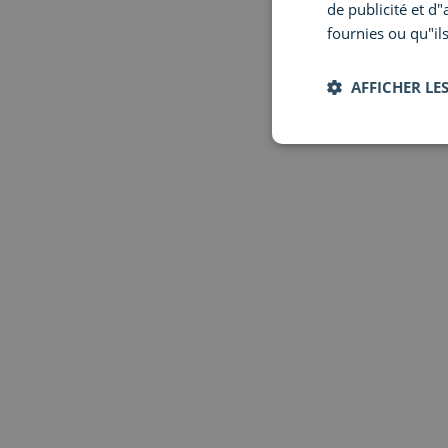
de publicité et d
fournies ou qu"ils
NARS
#20 All Over Eyeshadow
AFFICHER LES
Brush
€ 35,00