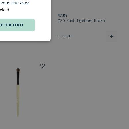
 vous leur avez
FRENCH
eleid
IREDALE
NARS
 Eye Brush
#26 Push Eyeliner Brush
EPTER TOUT
00
€ 33,00