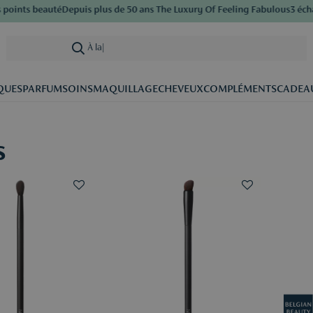
ints beauté
Depuis plus de 50 ans The Luxury Of Feeling Fabulous
3 échanti
À la recher
|
QUES
PARFUM
SOINS
MAQUILLAGE
CHEVEUX
COMPLÉMENTS
CADEA
s