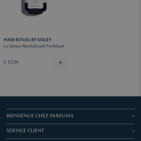
HAIR RITUEL BY SISLEY
Le Sérum Revitalisant Fortifiant
€ 177,50
BIENVENUE CHEZ PARFUMA
Boutiques & Services
SERVICE CLIENT
Réservez votre traitement