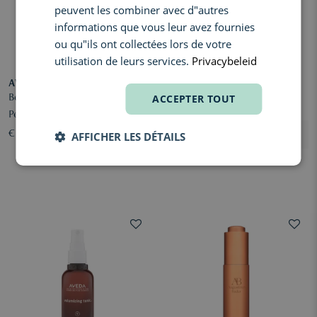
peuvent les combiner avec d"autres
informations que vous leur avez fournies
ou qu"ils ont collectées lors de votre
utilisation de leurs services.
Privacybeleid
AVEDA
HAIR RITUEL BY SISLEY
ACCEPTER TOUT
Be Curly Advanced Curl
La Cure Antipelliculaire
Perfecting Primer
Apaisante
€ 47,00
€ 106,00
AFFICHER LES DÉTAILS