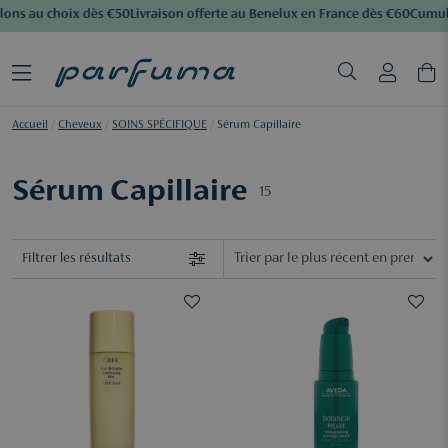
ons au choix dès €50
Livraison offerte au Benelux en France dès €60
Cumulez
Accueil
/
Cheveux
/
SOINS SPÉCIFIQUE
/
Sérum Capillaire
Sérum Capillaire
15
Filtrer les résultats