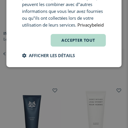
peuvent les combiner avec d"autres
informations que vous leur avez fournies
ou qu"ils ont collectées lors de votre
utilisation de leurs services.
Privacybeleid
ISSEY MIYAKE
BIOTHERM
Le Sel d'Issey Shower Gel
ACCEPTER TOUT
Aquapower Gel Douche
€ 41,20
€ 20,80
AFFICHER LES DÉTAILS