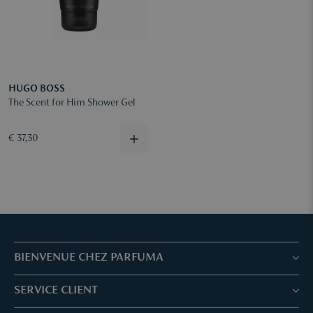
HUGO BOSS
The Scent for Him Shower Gel
€ 37,30
BIENVENUE CHEZ PARFUMA
Boutiques & Services
SERVICE CLIENT
Réservez votre traitement