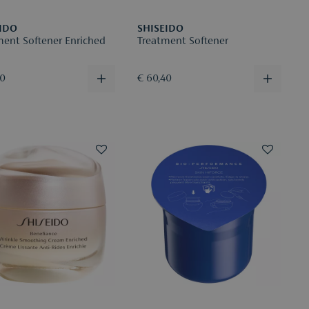
IDO
SHISEIDO
ment Softener Enriched
Treatment Softener
40
€ 60,40