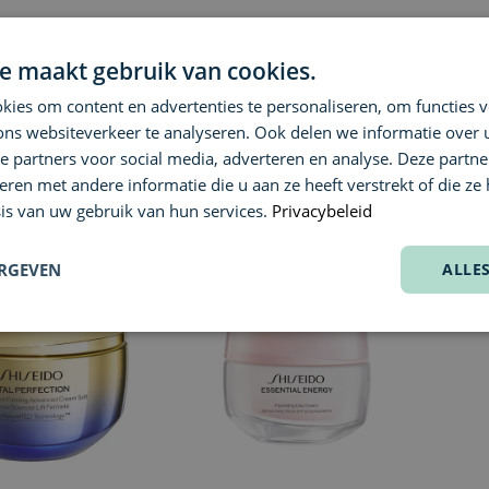
SHISEIDO
SHISE
e maakt gebruik van cookies.
mance Skin HIForce
Sports BB Compact SPF50
Exper
SPF50
ies om content en advertenties te personaliseren, om functies v
ons websiteverkeer te analyseren. Ook delen we informatie over
€ 39,70
€ 39,
e partners voor social media, adverteren en analyse. Deze partn
en met andere informatie die u aan ze heeft verstrekt of die ze
is van uw gebruik van hun services.
Privacybeleid
ERGEVEN
ALLE