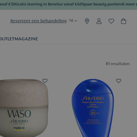
€50
Gratis levering in Benelux vanaf €60
Spaar beauty punten
Al meer dan 50
Reserveer een behandeling
NL
OUTLET
MAGAZINE
81
resultaten