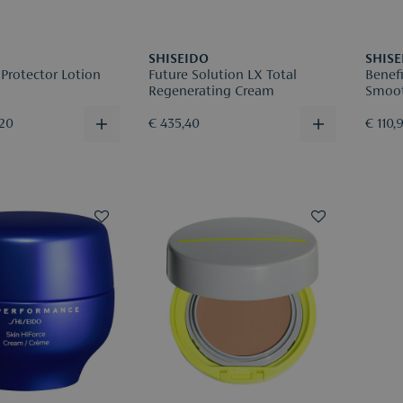
SHISEIDO
SHISE
 Protector Lotion
Future Solution LX Total
Benef
Regenerating Cream
Smoot
,20
€ 435,40
€ 110,