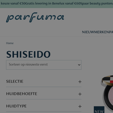
e vanaf €50
Gratis levering in Benelux vanaf €60
Spaar beauty punten
Al mee
NIEUW
MERKEN
P
Home
SHISEIDO
SELECTIE
HUIDBEHOEFTE
HUIDTYPE