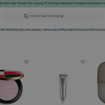
r dan 50 jaar The Luxury Of Feeling Fabulous
3 samples naar keuze vanaf 
Zoeken naar verzorging
|
ARFUM
VERZORGING
MAKE-UP
HAAR
SUPPLEMENTEN
GESCHENKEN