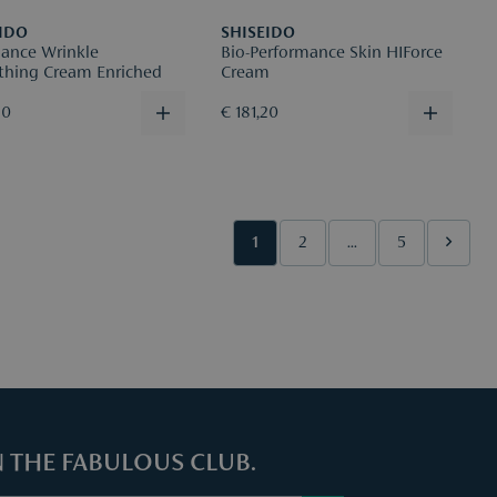
IDO
SHISEIDO
iance Wrinkle
Bio-Performance Skin HIForce
hing Cream Enriched
Cream
90
€ 181,20
1
2
...
5
N THE FABULOUS CLUB.