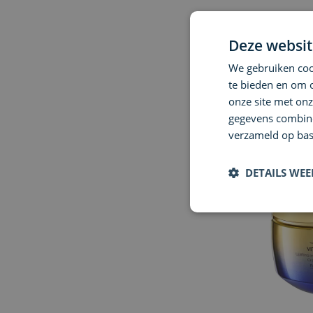
SHISEIDO
Deze websit
Bio-Perfor
Cream
We gebruiken cook
te bieden en om 
€ 213,70
onze site met onz
gegevens combiner
verzameld op bas
DETAILS WE