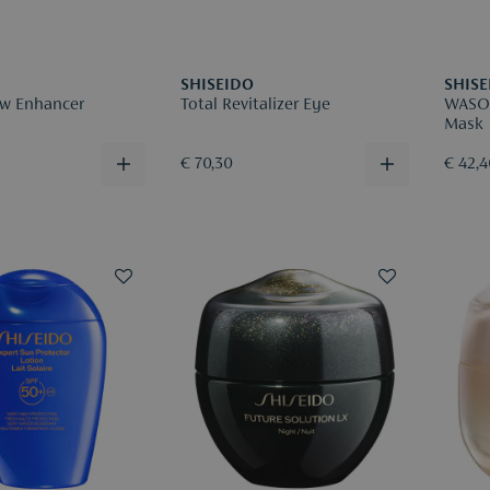
SHISEIDO
SHISE
ow Enhancer
Total Revitalizer Eye
WASO 
Mask
€ 70,30
€ 42,