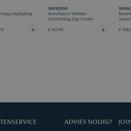
SHISEIDO
SHISE
Energy Hydrating
Benefiance Wrinkle
Benef
Smoothing Eye Cream
Smoot
70
€ 82,90
€ 110,
TENSERVICE
ADVIES NODIG?
JOI