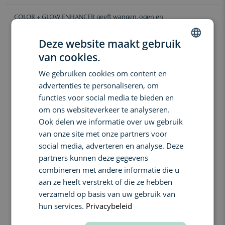
COLOR + GLOW ENHANCER geeft wangen, ogen en
gezichtscontouren een lumineuze glow met pure kleur en een
zachte, niet-vettige textuur. De innovatieve formule vervaagt
Deze website maakt gebruik
zichtbaar poriën en fijne lijntjes terwijl de huid comfortabel
van cookies.
gehydrateerd aanvoelt. Dankzij de luchtige finish smelt het
DUTCH
poeder moeiteloos samen met de huid voor een frisse en
We gebruiken cookies om content en
ENGLISH
natuurlijke uitstraling. Geschikt voor alle huidtypen en
advertenties te personaliseren, om
verkrijgbaar in 9 universele tinten.
FRENCH
functies voor social media te bieden en
Wat doet het:
om ons websiteverkeer te analyseren.
Ook delen we informatie over uw gebruik
Geeft de huid een natuurlijke, stralende glow
van onze site met onze partners voor
Voegt kleur en definitie toe aan wangen, ogen en contouren
social media, adverteren en analyse. Deze
Hydrateert de huid tot 8 uur lang
partners kunnen deze gegevens
Zorgt voor een true-color resultaat tot 12 uur lang
combineren met andere informatie die u
Vervaagt zichtbaar poriën en fijne lijntjes
aan ze heeft verstrekt of die ze hebben
Creëert een zachte, luchtige en niet-vettige finish
verzameld op basis van uw gebruik van
Smelt mooi samen met de huid voor een natuurlijke
hun services.
Privacybeleid
uitstraling
Dermatologisch getest en niet-comedogeen