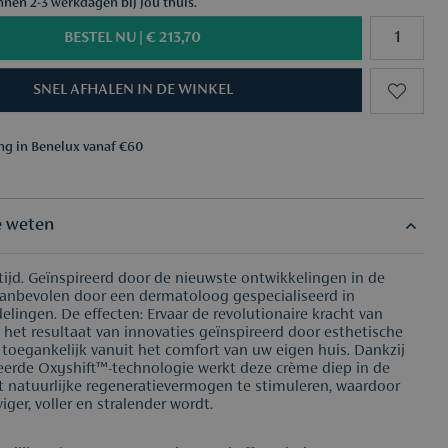
nnen 2-3 werkdagen bij jou thuis.
BESTEL NU |
€ 213,70
SNEL AFHALEN IN DE WINKEL
ing in Benelux vanaf €60
aar keuze vanaf €50
ing in Benelux vanaf €60
aar keuze vanaf €50
e weten
tijd. Geïnspireerd door de nieuwste ontwikkelingen in de
Aanbevolen door een dermatoloog gespecialiseerd in
elingen. De effecten: Ervaar de revolutionaire kracht van
 het resultaat van innovaties geïnspireerd door esthetische
 toegankelijk vanuit het comfort van uw eigen huis. Dankzij
erde Oxyshift™-technologie werkt deze crème diep in de
 natuurlijke regeneratievermogen te stimuleren, waardoor
iger, voller en stralender wordt.