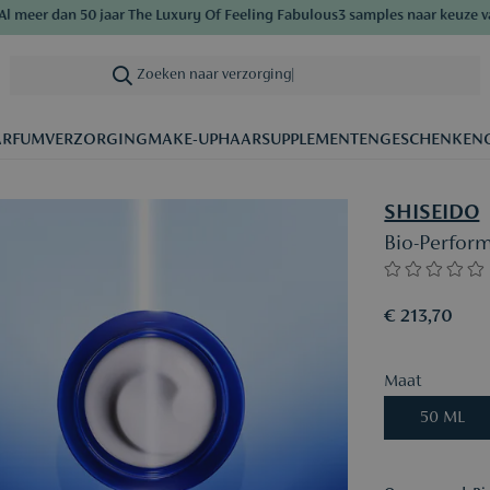
er dan 50 jaar The Luxury Of Feeling Fabulous
3 samples naar keuze vanaf 
Zoeken naar verzorging
|
ARFUM
VERZORGING
MAKE-UP
HAAR
SUPPLEMENTEN
GESCHENKEN
SHISEIDO
Bio-Perfor
€ 213,70
Maat
50 ML