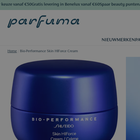
e vanaf €50
Gratis levering in Benelux vanaf €60
Spaar beauty punten
Al me
NIEUW
MERKEN
P
Home
/
Bio-Performance Skin HIForce Cream