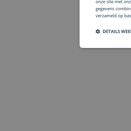
onze site met onz
gegevens combiner
verzameld op bas
DETAILS WE