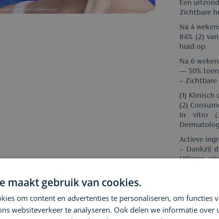
Een uitzond
Zichtbare h
Na 4 weken
84% (2) van
huid op
Na 6 weken
— 30% toen
– Zichtbare
(1) Klinisc
(2) Consum
In vitro 
Dermatolog
Actieve ing
– Dankzij d
HIForce cr
reactie 
zuurstofgeh
e maakt gebruik van cookies.
bevat twee 
ies om content en advertenties te personaliseren, om functies v
L-hydroxypr
voor een op
ons websiteverkeer te analyseren. Ook delen we informatie over