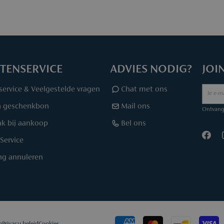
TENSERVICE
ADVIES NODIG?
JOI
service & Veelgestelde vragen
Chat met ons
a geschenkbon
Mail ons
Ontvang 
k bij aankoop
Bel ons
Service
ing annuleren
n
Privacy beleid
Cookies