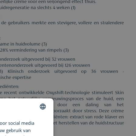
erlijke crème voor een verjongend effect thuis.
uidregeneratie na slechts 4 weken (1)
:
 de gebruikers merkte een stevigere, vollere en stralendere
:
ame in huidvolume (3)
 28% vermindering van rimpels (3)
h onderzoek uitgevoerd bij 32 vrouwen
entenonderzoek uitgevoerd bij 126 vrouwen
(3) Klinisch onderzoek uitgevoerd op 36 vrouwen -
ische expertise
rediënten:
e recent ontwikkelde Oxyshift-technologie stimuleert Skin
ème het natuurlijke vernieuwingsproces van de huid, een
die wordt gestimuleerd door een daling van het
alte in de huid, vaak veroorzaakt door stress. Deze crème
belangrijke actieve ingrediënten: extract van rode klaver en
oor social media
DUTCH
oline, die bijdragen aan het herstellen van de huidstructuur
timale uitstraling.
 uw gebruik van
ENGLISH