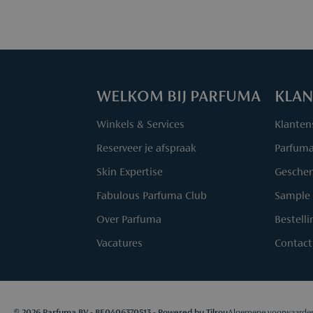
WELKOM BIJ PARFUMA
KLAN
Winkels & Services
Klanten
Reserveer je afspraak
Parfum
Skin Expertise
Geschen
Fabulous Parfuma Club
Sample 
Over Parfuma
Bestell
Vacatures
Contact
© 2026 Parfuma BV - BE0406370513 - Powered by
Tilroy
Algemene voorwaarde