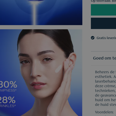
Op voorraad. Bi
Gratis lever
3 samples n
Gratis lever
3 samples n
Goed om t
Beheers de 
esthetiek. 
laserbehand
deze crème,
technieken,
de geavance
huid om het
de huid stev
Voordelen: