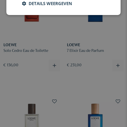
DETAILS WEERGEVEN
LOEWE
LOEWE
Solo Cedro Eau de Toilette
7 Elixir Eau de Parfum
€ 136,00
€ 231,00