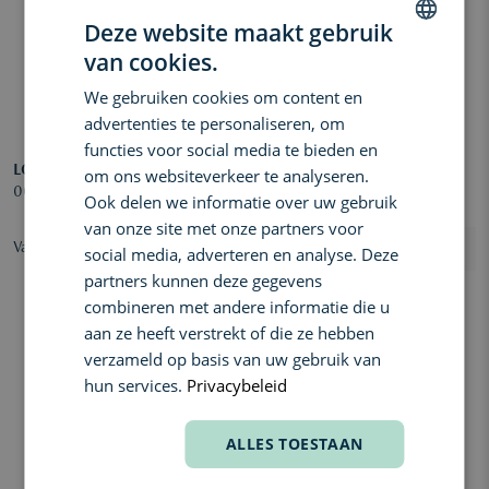
Deze website maakt gebruik
van cookies.
DUTCH
We gebruiken cookies om content en
ENGLISH
advertenties te personaliseren, om
FRENCH
functies voor social media te bieden en
LOEWE
LOEWE
om ons websiteverkeer te analyseren.
001 Woman Eau de Parfum
Solo Elixir Eau de Parfum
Ook delen we informatie over uw gebruik
van onze site met onze partners voor
Vanaf € 110,00
€ 231,00
social media, adverteren en analyse. Deze
partners kunnen deze gegevens
combineren met andere informatie die u
aan ze heeft verstrekt of die ze hebben
verzameld op basis van uw gebruik van
hun services.
Privacybeleid
ALLES TOESTAAN