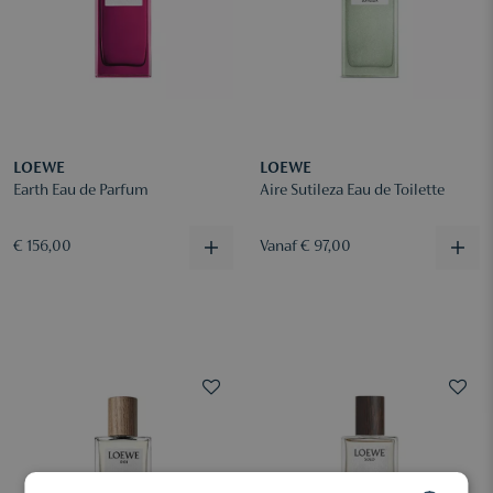
LOEWE
LOEWE
Earth Eau de Parfum
Aire Sutileza Eau de Toilette
€ 156,00
Vanaf € 97,00