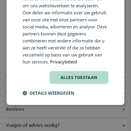
omvat noten van patchouli, vetiver en amber.
om ons websiteverkeer te analyseren.
Ook delen we informatie over uw gebruik
LOEWE Esencia is een familie van geuren geïnspireerd op DNA, de
code van het leven, een patroon dat elk van ons definieert als
van onze site met onze partners voor
individu, universeel en toch uniek.
social media, adverteren en analyse. Deze
LOEWE Esencia Elixir EDP is verpakt in een glazen fles in een
partners kunnen deze gegevens
verloop van groen, in overeenstemming met de fles van de
combineren met andere informatie die u
oorspronkelijke versie, en afgewerkt met een houten dop.
aan ze heeft verstrekt of die ze hebben
Geurnoten: Houtachtige noten, kruiden, rokerig leer, patchouli,
verzameld op basis van uw gebruik van
vetiver en amber.
hun services.
Privacybeleid
ALLES TOESTAAN
Specificaties
DETAILS WEERGEVEN
Ingrediënten
Geur Noten
Diep & Houtig, Kruidig &
Aromatisch
Alcohol, Parfum (Fragrance), Aqua (Water), Ethylhexyl
Reviews
Methoxycinnamate, Butyl Methoxydibenzoylmethane, Ethylhexyl
Geur Type
Elixir de Parfum
Salicylate, Bht, Tocopherol, Limonene, Linalool, Citral, Geraniol,
Citronellol 69% Vol.
Vragen of advies nodig?
Vanwege mogelijke wijzigingen raden we aan om de
Deel je review
(0)