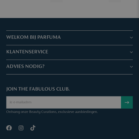
WELKOM BIJ PARFUMA
Winkels & Services
KLANTENSERVICE
Reserveer je afspraak
Klantenservice & Veelgestelde vragen
ADVIES NODIG?
Skin Expertise
Parfuma geschenkbon
Chat met ons
Fabulous Parfuma Club
Geschenk bij aankoop
JOIN THE FABULOUS CLUB.
Mail ons
Over Parfuma
Sample Service
Bel ons
Vacatures
Bestelling annuleren
Ontvang onze Beauty Curations, exclusieve aanbiedingen.
Contact