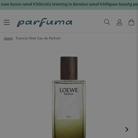
naar keuze vanaf €50
Gratis levering in Benelux vanaf €60
Spaar beauty pu
Home
/
Esencia Elixir Eau de Parfum