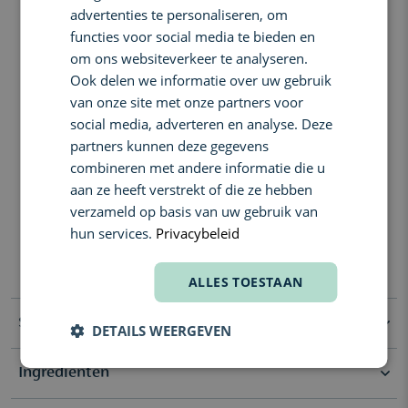
iris, gecombineerd met nootmuskaat, kaneel, olibanum en
advertenties te personaliseren, om
FRENCH
patchoeli.
functies voor social media te bieden en
De compositie wordt benadrukt door de rijke, pure en
om ons websiteverkeer te analyseren.
authentieke aspecten van het LOEWE-akkoord—een exclusieve
Ook delen we informatie over uw gebruik
noot gecreëerd door onze parfumeur, gebaseerd op de complexe,
van onze site met onze partners voor
harsachtige geur van de Spaanse Cistusroos—het geur-DNA van
social media, adverteren en analyse. Deze
LOEWE. De gehele LOEWE Solo-familie is geïnspireerd door de
partners kunnen deze gegevens
zonsondergang: de rustgevende, stralende gloed en de gelukzalige
staat van evenwicht tussen dag en nacht, een vreugdevol gevoel
combineren met andere informatie die u
van perfecte gratie, balans en eeuwige troost.
aan ze heeft verstrekt of die ze hebben
verzameld op basis van uw gebruik van
Geurcompositie:
Top: Lavendel, Mandarijn, Rozemarijn
hun services.
Privacybeleid
Hart: Jasmijn sambac, Iris, LOEWE-akkoord
Basis: Nootmuskaat, Kaneel, Olibanum, Patchoeli
ALLES TOESTAAN
Specificaties
DETAILS WEERGEVEN
Ingrediënten
Selectie
Clean Beauty