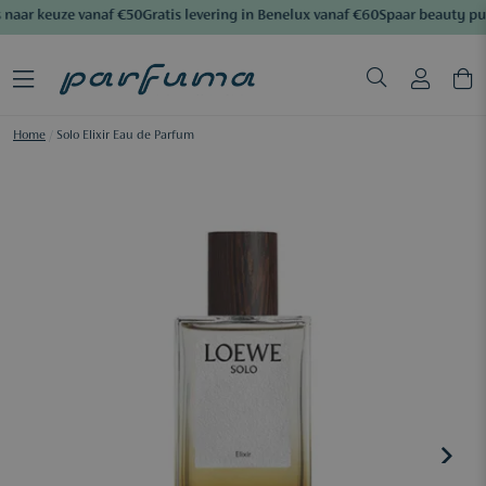
naar keuze vanaf €50
Gratis levering in Benelux vanaf €60
Spaar beauty pu
Home
/
Solo Elixir Eau de Parfum