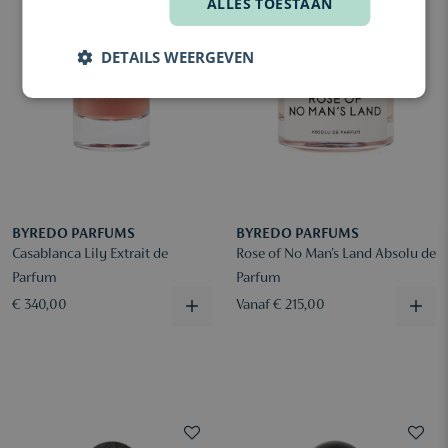
ALLES TOESTAAN
DETAILS WEERGEVEN
BYREDO PARFUMS
BYREDO PARFUMS
Casablanca Lily Extrait de
Rose of No Man's Land Absolu de
Parfum
Parfum
€ 340,00
Vanaf € 215,00