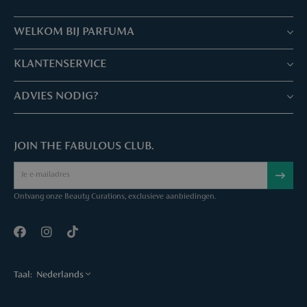
parfums binnen Europa.
WELKOM BIJ PARFUMA
Winkels & Services
KLANTENSERVICE
Reserveer je afspraak
Klantenservice & Veelgestelde vragen
ADVIES NODIG?
Skin Expertise
Parfuma geschenkbon
Chat met ons
Fabulous Parfuma Club
Geschenk bij aankoop
JOIN THE FABULOUS CLUB.
Mail ons
Over Parfuma
Sample Service
Bel ons
Vacatures
Bestelling annuleren
Ontvang onze Beauty Curations, exclusieve aanbiedingen.
Contact
Taal:
Nederlands