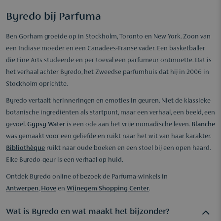
Byredo bij Parfuma
Ben Gorham groeide op in Stockholm, Toronto en New York. Zoon van
een Indiase moeder en een Canadees-Franse vader. Een basketballer
die Fine Arts studeerde en per toeval een parfumeur ontmoette. Dat is
het verhaal achter Byredo, het Zweedse parfumhuis dat hij in 2006 in
Stockholm oprichtte.
Byredo vertaalt herinneringen en emoties in geuren. Niet de klassieke
botanische ingrediënten als startpunt, maar een verhaal, een beeld, een
gevoel.
Gypsy Water
is een ode aan het vrije nomadische leven.
Blanche
was gemaakt voor een geliefde en ruikt naar het wit van haar karakter.
Bibliothèque
ruikt naar oude boeken en een stoel bij een open haard.
Elke Byredo-geur is een verhaal op huid.
Ontdek Byredo online of bezoek de Parfuma-winkels in
Antwerpen
,
Hove
en
Wijnegem Shopping Center
.
Wat is Byredo en wat maakt het bijzonder?