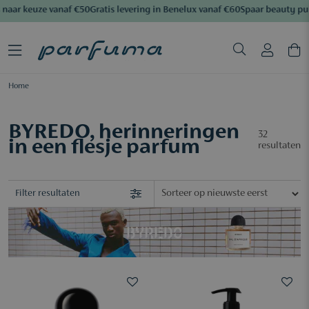
aar keuze vanaf €50
Gratis levering in Benelux vanaf €60
Spaar beauty pun
Home
BYREDO, herinneringen
32
in een flesje parfum
resultaten
Filter resultaten