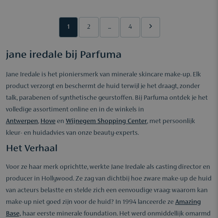
1
2
...
4
jane iredale bij Parfuma
Jane Iredale is het pioniersmerk van minerale skincare make-up. Elk
product verzorgt en beschermt de huid terwijl je het draagt, zonder
talk, parabenen of synthetische geurstoffen. Bij Parfuma ontdek je het
volledige assortiment online en in de winkels in
Antwerpen
,
Hove
en
Wijnegem Shopping Center
, met persoonlijk
kleur- en huidadvies van onze beauty-experts.
Het Verhaal
Voor ze haar merk oprichtte, werkte Jane Iredale als casting director en
producer in Hollywood. Ze zag van dichtbij hoe zware make-up de huid
van acteurs belastte en stelde zich een eenvoudige vraag: waarom kan
make-up niet goed zijn voor de huid? In 1994 lanceerde ze
Amazing
Base,
haar eerste minerale foundation. Het werd onmiddellijk omarmd