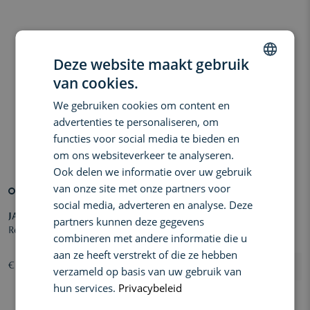
Deze website maakt gebruik
van cookies.
DUTCH
We gebruiken cookies om content en
ENGLISH
advertenties te personaliseren, om
FRENCH
functies voor social media te bieden en
om ons websiteverkeer te analyseren.
Ook delen we informatie over uw gebruik
van onze site met onze partners voor
social media, adverteren en analyse. Deze
JANE IREDALE
JANE IREDALE
partners kunnen deze gegevens
Refillable Compact
Potloodslijper
combineren met andere informatie die u
aan ze heeft verstrekt of die ze hebben
€ 25,00
€ 5,00
verzameld op basis van uw gebruik van
hun services.
Privacybeleid