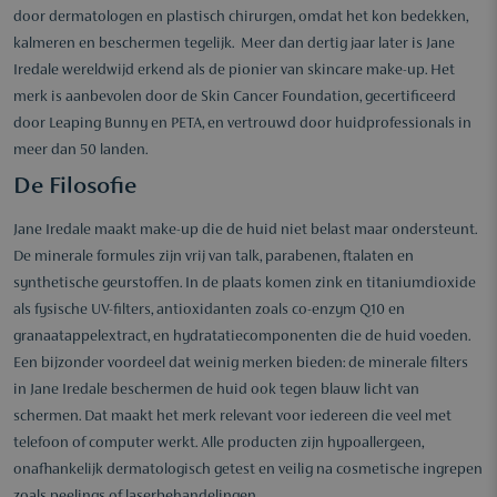
door dermatologen en plastisch chirurgen, omdat het kon bedekken,
kalmeren en beschermen tegelijk. Meer dan dertig jaar later is Jane
Iredale wereldwijd erkend als de pionier van skincare make-up. Het
merk is aanbevolen door de Skin Cancer Foundation, gecertificeerd
door Leaping Bunny en PETA, en vertrouwd door huidprofessionals in
meer dan 50 landen.
De Filosofie
Jane Iredale maakt make-up die de huid niet belast maar ondersteunt.
De minerale formules zijn vrij van talk, parabenen, ftalaten en
synthetische geurstoffen. In de plaats komen zink en titaniumdioxide
als fysische UV-filters, antioxidanten zoals co-enzym Q10 en
granaatappelextract, en hydratatiecomponenten die de huid voeden.
Een bijzonder voordeel dat weinig merken bieden: de minerale filters
in Jane Iredale beschermen de huid ook tegen blauw licht van
schermen. Dat maakt het merk relevant voor iedereen die veel met
telefoon of computer werkt. Alle producten zijn hypoallergeen,
onafhankelijk dermatologisch getest en veilig na cosmetische ingrepen