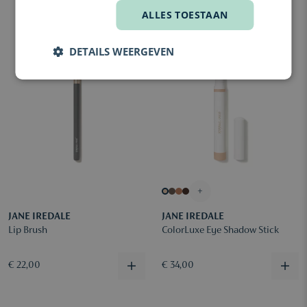
ALLES TOESTAAN
DETAILS WEERGEVEN
+
JANE IREDALE
JANE IREDALE
Lip Brush
ColorLuxe Eye Shadow Stick
€ 22,00
€ 34,00