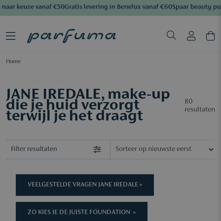
aar keuze vanaf €50
Gratis levering in Benelux vanaf €60
Spaar beauty pun
Home
JANE IREDALE, make-up
die je huid verzorgt
80
resultaten
terwijl je het draagt
Filter resultaten
VEELGESTELDE VRAGEN JANE IREDALE »
ZO KIES JE DE JUISTE FOUNDATION »