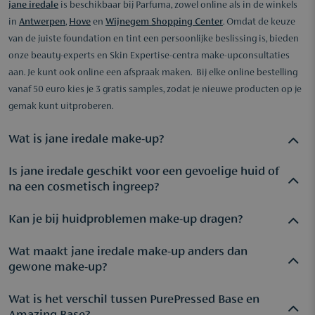
jane iredale
is beschikbaar bij Parfuma, zowel online als in de winkels
in
Antwerpen
,
Hove
en
Wijnegem Shopping Center
. Omdat de keuze
van de juiste foundation en tint een persoonlijke beslissing is, bieden
onze beauty-experts en Skin Expertise-centra make-upconsultaties
aan. Je kunt ook online een afspraak maken. Bij elke online bestelling
vanaf 50 euro kies je 3 gratis samples, zodat je nieuwe producten op je
gemak kunt uitproberen.
Wat is jane iredale make-up?
Is jane iredale geschikt voor een gevoelige huid of
jane iredale is een make-up merk dat gekendstaat om het
na een cosmetisch ingreep?
gebruik van huidvriendelijke én zuivere ingrediënten. Dit
merk is al meer dan 30 jaar de grondlegger van skincare
Kan je bij huidproblemen make-up dragen?
Ja. Jane Iredale is hypoallergeen, niet-comedogeen en
make-up. Voorheen gekend als het minerale make-up merk
onafhankelijk dermatologisch getest. Het merk wordt
bij uitstek dat gebruik maakt van
Wat maakt jane iredale make-up anders dan
Ja, de make-up producten van jane iredale zijn er voor
specifiek aanbevolen na cosmetische ingrepen zoals
huidvriendelijke ingrediënten als boornitride, zink,
gewone make-up?
iedereen, ook als je te maken hebt met huidproblemen als
laserbehandelingen, chemische peelings of plastische
titaniumdioxide, Coenzyme Q10, hyaluronzuur, aloe vera en
acné, rosacea, psoriasis, couperose of pigmentatie.
chirurgie, omdat de mineralen roodheid bedekken zonder de
andere antioxidanten. De formules geven een natuurlijke tot
Wat is het verschil tussen PurePressed Base en
jane iredale skincare make-up werkt met minerale filters en
Heb je te maken met acné, kies dan voor de Pure Pressed
huid te irriteren of de genezing te belemmeren. Ook bij
volledige dekking terwijl de huid comfortabel blijft aanvoelen.