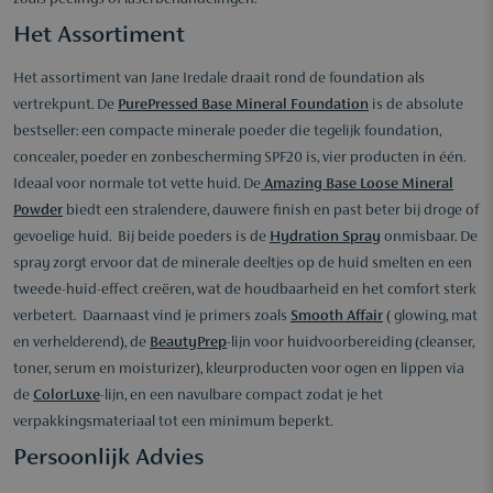
zoals peelings of laserbehandelingen.
Het Assortiment
Het assortiment van Jane Iredale draait rond de foundation als
vertrekpunt. De
PurePressed Base Mineral Foundation
is de absolute
bestseller: een compacte minerale poeder die tegelijk foundation,
concealer, poeder en zonbescherming SPF20 is, vier producten in één.
Ideaal voor normale tot vette huid. De
Amazing Base Loose Mineral
Powder
biedt een stralendere, dauwere finish en past beter bij droge of
gevoelige huid. Bij beide poeders is de
Hydration Spray
onmisbaar. De
spray zorgt ervoor dat de minerale deeltjes op de huid smelten en een
tweede-huid-effect creëren, wat de houdbaarheid en het comfort sterk
verbetert. Daarnaast vind je primers zoals
Smooth Affair
( glowing, mat
en verhelderend), de
BeautyPrep
-lijn voor huidvoorbereiding (cleanser,
toner, serum en moisturizer), kleurproducten voor ogen en lippen via
de
ColorLuxe
-lijn, en een navulbare compact zodat je het
verpakkingsmateriaal tot een minimum beperkt.
Persoonlijk Advies