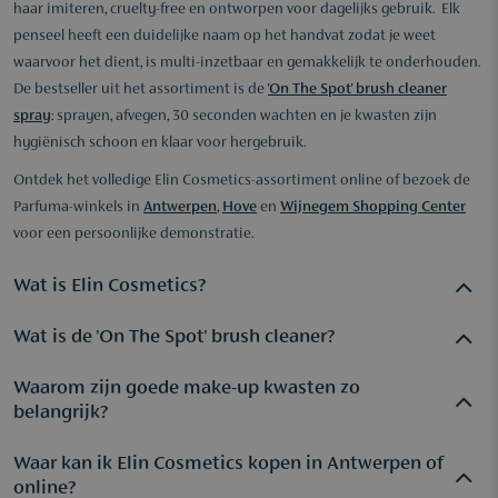
haar imiteren, cruelty-free en ontworpen voor dagelijks gebruik. Elk
penseel heeft een duidelijke naam op het handvat zodat je weet
waarvoor het dient, is multi-inzetbaar en gemakkelijk te onderhouden.
De bestseller uit het assortiment is de
'On The Spot' brush cleaner
spray
: sprayen, afvegen, 30 seconden wachten en je kwasten zijn
hygiënisch schoon en klaar voor hergebruik.
Ontdek het volledige Elin Cosmetics-assortiment online of bezoek de
Parfuma-winkels in
Antwerpen
,
Hove
en
Wijnegem Shopping Center
voor een persoonlijke demonstratie.
Wat is Elin Cosmetics?
Wat is de 'On The Spot' brush cleaner?
Elin Cosmetics is een Belgisch merk gespecialiseerd in
professionele vegan make-up penselen en brush cleaners. Het
Waarom zijn goede make-up kwasten zo
merk werd opgericht door Sabine Peeters, make-up artiest en
De 'On The Spot' is de bestseller van Elin Cosmetics: een
belangrijk?
beauty journalist. De kwasten zijn gemaakt van Japanse
spray waarmee je je make-up kwasten in 30 seconden reinigt,
synthetische vezels die de zachtheid en kwaliteit van
desinfecteert en verzorgt. Sprayen, de haartjes op een tissue
Waar kan ik Elin Cosmetics kopen in Antwerpen of
De kwast bepaalt voor een groot deel het resultaat van je
dierenhaar imiteren, maar 100% cruelty-free zijn.
afvegen en je kwasten zijn direct droog en klaar voor gebruik.
online?