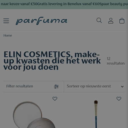
naar keuze vanaf €50
Gratis levering in Benelux vanaf €60
Spaar beauty pun
Home
ELIN COSMETICS, make-
up kwasten die het werk
12
resultaten
voor jou doen
Filter resultaten