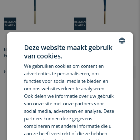
Deze website maakt gebruik
ELIN
ELIN
van cookies.
Eyeliner Brush
Concealer Brush
DUTCH
We gebruiken cookies om content en
ENGLISH
€ 15,00
€ 19,00
advertenties te personaliseren, om
FRENCH
functies voor social media te bieden en
om ons websiteverkeer te analyseren.
Ook delen we informatie over uw gebruik
van onze site met onze partners voor
social media, adverteren en analyse. Deze
partners kunnen deze gegevens
combineren met andere informatie die u
aan ze heeft verstrekt of die ze hebben