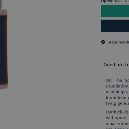
Op voorraad. Vó
Gratis lever
3 samples n
Gratis lever
3 samples n
Goed om t
On The Sp
Foundatio
reinigingss
formulerin
terug gebru
Hardnekkige
Waterproof 
maar vormen