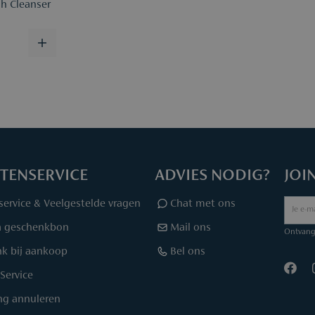
h Cleanser
TENSERVICE
ADVIES NODIG?
JOI
service & Veelgestelde vragen
Chat met ons
a geschenkbon
Mail ons
Ontvang 
k bij aankoop
Bel ons
Service
ing annuleren