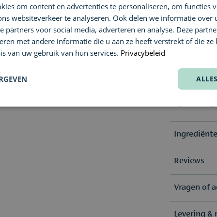
- Vermijd c
ies om content en advertenties te personaliseren, om functies v
- buiten be
ons websiteverkeer te analyseren. Ook delen we informatie over
- Niet gebr
e partners voor social media, adverteren en analyse. Deze partn
- Dompel 
en met andere informatie die u aan ze heeft verstrekt of die ze
halverwege 
is van uw gebruik van hun services.
Privacybeleid
Informatie:
- Het men
eigenschap
ERGEVEN
ALLE
- Wij promo
stevig gere
gerust nog
Ingrediënt
Propan-2-Ol,
Reviews
Octahydrona
Coco-Capra
Vanwege mo
Vragen of a
(0)
ingrediënte
Nog geen
meest actue
Levering & 
Heb je een 