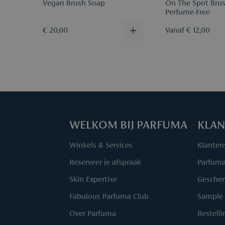
Vegan Brush Soap
On The Spot Brus
Perfume-Free
€ 20,00
Vanaf € 12,00
WELKOM BIJ PARFUMA
KLAN
Winkels & Services
Klanten
Reserveer je afspraak
Parfum
Skin Expertise
Geschen
Fabulous Parfuma Club
Sample 
Over Parfuma
Bestell