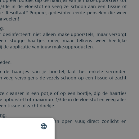
f op een bordje, dip de haartjes van je make-upborstels tot
3de in de vloeistof en veeg ze schoon aan een tissue of
e. Resultaat? Propere, gedesinfecteerde penselen die weer
anvoelen!
g:
’ desinfecteert niet alleen make-upborstels, maar verzorgt
en stugge haartjes meer, maar telkens weer heerlijke
ij de applicatie van jouw make-upproducten.
heden:
p de haartjes van je borstel, laat het enkele seconden
n veeg vervolgens de vezels schoon op een tissue of zacht
ze cleanser in een potje of op een bordje, dip de haartjes
-upborstel tot maximum 1/3de in de vloeistof en veeg alles
en tissue of zacht doekje.
ng:
 product uit de buurt van open vuur, direct zonlicht en
ellen.
likken.