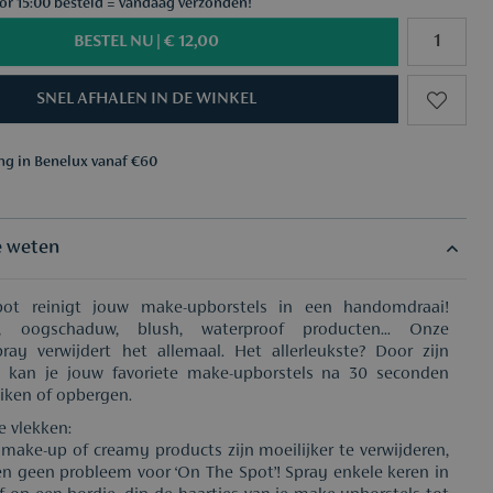
ór 15:00 besteld = vandaag verzonden!
BESTEL NU |
€ 12,00
SNEL AFHALEN IN DE WINKEL
ing in Benelux vanaf €60
aar keuze vanaf €50
ing in Benelux vanaf €60
aar keuze vanaf €50
e weten
ot reinigt jouw make-upborstels in een handomdraai!
n, oogschaduw, blush, waterproof producten... Onze
pray verwijdert het allemaal. Het allerleukste? Door zijn
g kan je jouw favoriete make-upborstels na 30 seconden
iken of opbergen.
 vlekken:
make-up of creamy products zijn moeilijker te verwijderen,
 geen probleem voor ‘On The Spot’! Spray enkele keren in