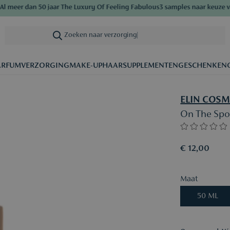
eer dan 50 jaar The Luxury Of Feeling Fabulous
3 samples naar keuze vana
Zoeken naar verzorging
|
ARFUM
VERZORGING
MAKE-UP
HAAR
SUPPLEMENTEN
GESCHENKEN
ELIN COSM
On The Spo
€ 12,00
Maat
50 ML