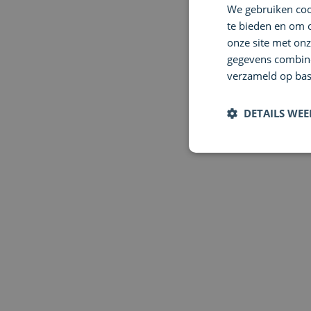
We gebruiken cook
te bieden en om 
onze site met onz
gegevens combiner
verzameld op bas
DETAILS WE