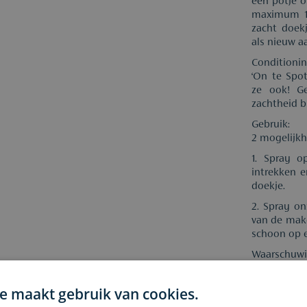
een potje o
maximum 1/
zacht doekj
als nieuw a
Conditionin
‘On te Spot
ze ook! Ge
zachtheid b
Gebruik:
2 mogelijk
1. Spray o
intrekken e
doekje.
2. Spray on
van de make
schoon op e
Waarschuwi
- Houd het
warme toest
e maakt gebruik van cookies.
- Niet doors