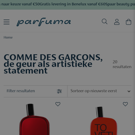
aar keuze vanaf €50
Gratis levering in Benelux vanaf €60
Spaar beauty pun
Home
COMME DES GARCONS,
de geur als artistieke
20
resultaten
statement
Filter resultaten