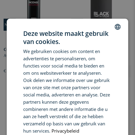
Deze website maakt gebruik
van cookies.
DUTCH
COM.DES GARCONS
COM.DES GARCONS
We gebruiken cookies om content en
ENGLISH
Avignon Eau de Parfum
BLACK Eau de Toilette spray
advertenties te personaliseren, om
FRENCH
functies voor social media te bieden en
€ 100,00
€ 110,00
om ons websiteverkeer te analyseren.
Ook delen we informatie over uw gebruik
van onze site met onze partners voor
social media, adverteren en analyse. Deze
partners kunnen deze gegevens
combineren met andere informatie die u
aan ze heeft verstrekt of die ze hebben
verzameld op basis van uw gebruik van
hun services.
Privacybeleid