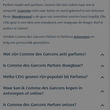
Parfum maakt anti-parfums. Geuren die niet ruiken naar wat je
verwacht.
Concrete
ruikt naar beton en werd geleverd in een betonen
flesje.
Wonderwood
is de geur van zeventien soorten hout tegelijk. Elke
CDG-geur is een idee, een standpunt, een vraag aan de drager: durf jij
anders te ruiken?
Ontdek Comme des Garcons Parfum in Parfuma
Antwerpen
en
krijg een persoonlijk geuradvies.
Wat zijn Comme des Garcons anti-parfums?
Is Comme des Garcons Parfum draagbaar?
CDG Parfum staat bekend om geuren die bewust
conventionele parfumingrediënten vermijden. In plaats van
Welke CDG geuren zijn populair bij Parfuma?
bloemen, fruit en bossen gebruiken ze ingrediënten als
Ondanks hun reputatie als experimentele geuren zijn de
metaal, beton, nagellak of droge schoonmaak. Deze
meeste CDG-parfums verrassend draagbaar. De meeste
Waar kan ik Comme des Garcons kopen in
De meest gevraagde Comme des Garcons-geuren zijn
zogenaamde anti-parfums zijn ontworpen om te verrassen, te
bevatten naast de ongewone noten ook hout, musk of amber
Antwerpen of online?
Wonderwood
(een rijke, warme houtbom),
2
(een iconische
provoceren en na te denken. Dit in lijn met de filosofie van
die zorgen voor warmte en diepte. Veel CDG-fans beschrijven
synthetische musk),
Blackpepper
(krachtig, peper en hout) en
Rei Kawakubo's modehuis.
het als 'eindelijk een geur die niemand anders draagt'. In
Is Comme des Garcons Parfum unisex?
Comme des Garcons
Parfum is online verkrijgbaar via
de klassieke reeks Series. In Parfuma Antwerpen adviseren