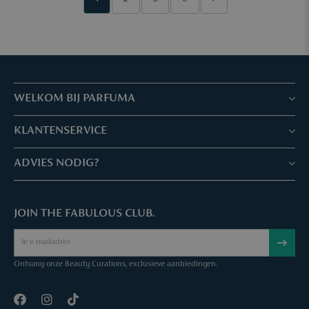
WELKOM BIJ PARFUMA
Winkels & Services
KLANTENSERVICE
Reserveer je afspraak
Klantenservice & Veelgestelde vragen
ADVIES NODIG?
Skin Expertise
Parfuma geschenkbon
Chat met ons
Fabulous Parfuma Club
Geschenk bij aankoop
JOIN THE FABULOUS CLUB.
Mail ons
Over Parfuma
Sample Service
Bel ons
Vacatures
Bestelling annuleren
Ontvang onze Beauty Curations, exclusieve aanbiedingen.
Contact