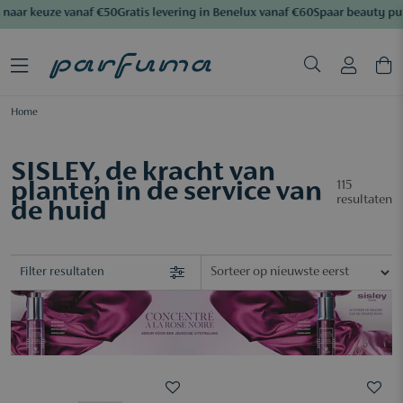
aar keuze vanaf €50
Gratis levering in Benelux vanaf €60
Spaar beauty pun
Home
SISLEY, de kracht van
planten in de service van
115
resultaten
de huid
Filter resultaten