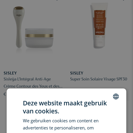
SISLEY
SISLEY
Sisleÿa L'Intégral Anti-Age
Super Soin Solaire Visage SPF30
Crème Contour des Yeux et des
Lèvres
€ 195,90
€ 203,00
Deze website maakt gebruik
van cookies.
DUTCH
We gebruiken cookies om content en
ENGLISH
advertenties te personaliseren, om
FRENCH