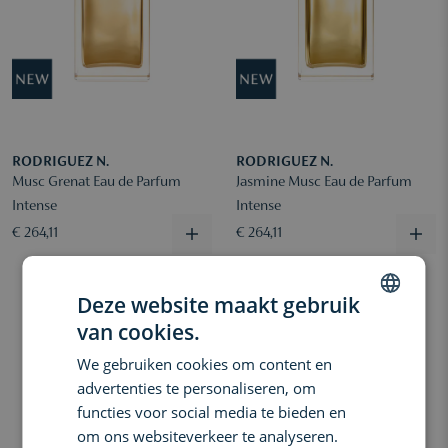
RODRIGUEZ N.
RODRIGUEZ N.
Musc Grenat Eau de Parfum
Jasmine Musc Eau de Parfum
Intense
Intense
€ 264,11
€ 264,11
Deze website maakt gebruik
van cookies.
DUTCH
We gebruiken cookies om content en
10%
ENGLISH
advertenties te personaliseren, om
FRENCH
functies voor social media te bieden en
om ons websiteverkeer te analyseren.