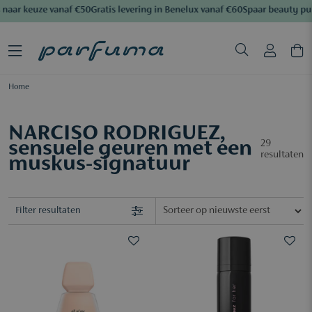
aar keuze vanaf €50
Gratis levering in Benelux vanaf €60
Spaar beauty pun
Home
NARCISO RODRIGUEZ,
sensuele geuren met een
29
resultaten
muskus-signatuur
Filter resultaten