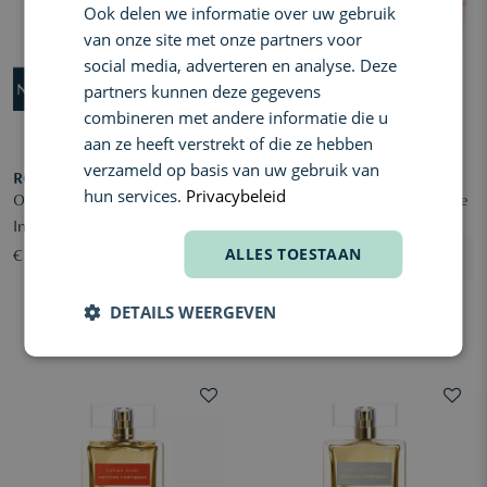
Ook delen we informatie over uw gebruik
van onze site met onze partners voor
social media, adverteren en analyse. Deze
partners kunnen deze gegevens
combineren met andere informatie die u
aan ze heeft verstrekt of die ze hebben
verzameld op basis van uw gebruik van
RODRIGUEZ N.
RODRIGUEZ N.
hun services.
Privacybeleid
Oud Musc Eau de Parfum
All of Me Eau de Parfum Intense
Intense
Set
ALLES TOESTAAN
€ 123,35
€ 264,11
€ 111,02
DETAILS WEERGEVEN