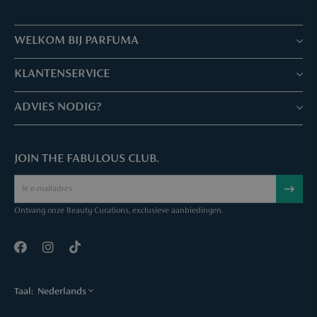
WELKOM BIJ PARFUMA
Winkels & Services
KLANTENSERVICE
Reserveer je afspraak
Klantenservice & Veelgestelde vragen
ADVIES NODIG?
Skin Expertise
Parfuma geschenkbon
Chat met ons
Fabulous Parfuma Club
Geschenk bij aankoop
JOIN THE FABULOUS CLUB.
Mail ons
Over Parfuma
Sample Service
Bel ons
Vacatures
Bestelling annuleren
Ontvang onze Beauty Curations, exclusieve aanbiedingen.
Contact
Taal:
Nederlands