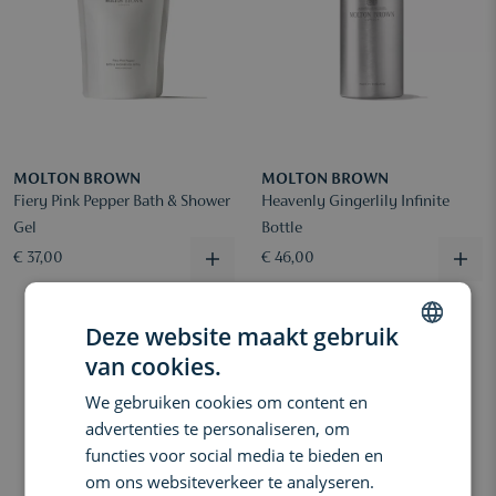
MOLTON BROWN
MOLTON BROWN
Fiery Pink Pepper Bath & Shower
Heavenly Gingerlily Infinite
Gel
Bottle
€ 37,00
€ 46,00
Deze website maakt gebruik
van cookies.
DUTCH
We gebruiken cookies om content en
ENGLISH
advertenties te personaliseren, om
FRENCH
functies voor social media te bieden en
om ons websiteverkeer te analyseren.