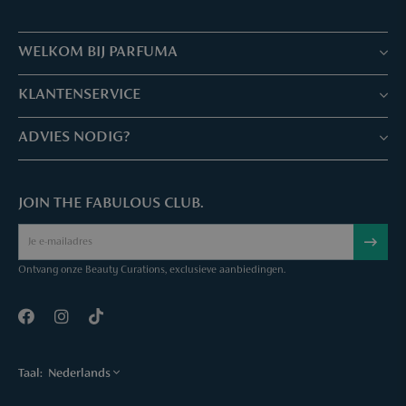
WELKOM BIJ PARFUMA
Winkels & Services
KLANTENSERVICE
Reserveer je afspraak
Klantenservice & Veelgestelde vragen
ADVIES NODIG?
Skin Expertise
Parfuma geschenkbon
Chat met ons
Fabulous Parfuma Club
Geschenk bij aankoop
JOIN THE FABULOUS CLUB.
Mail ons
Over Parfuma
Sample Service
Bel ons
Vacatures
Bestelling annuleren
Ontvang onze Beauty Curations, exclusieve aanbiedingen.
Contact
Taal:
Nederlands