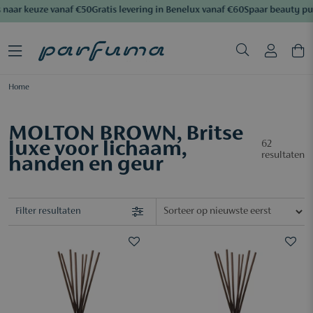
aar keuze vanaf €50
Gratis levering in Benelux vanaf €60
Spaar beauty pun
Home
MOLTON BROWN, Britse
luxe voor lichaam,
62
resultaten
handen en geur
Filter resultaten