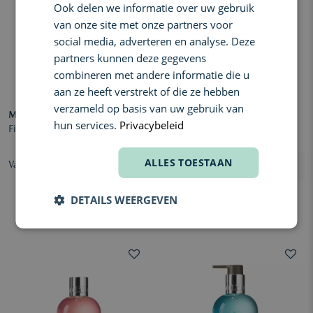
Ook delen we informatie over uw gebruik
van onze site met onze partners voor
social media, adverteren en analyse. Deze
partners kunnen deze gegevens
combineren met andere informatie die u
aan ze heeft verstrekt of die ze hebben
verzameld op basis van uw gebruik van
MOLTON BROWN
MOLTON BROWN
hun services.
Privacybeleid
Fiery Pink Pepper Infinite Bottle
Delicious Rhubarb & Rose
Infinite Bottle
ALLES TOESTAAN
Vanaf € 29,00
€ 46,00
DETAILS WEERGEVEN