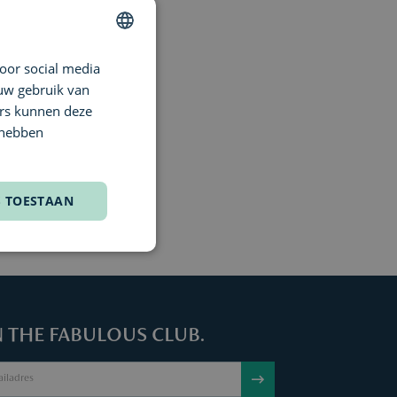
oor social media
DUTCH
AKECH IMPERIAL
asbah Royal Extrait de
 uw gebruik van
ENGLISH
m
ers kunnen deze
FRENCH
 hebben
,00
S TOESTAAN
N THE FABULOUS CLUB.