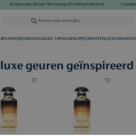
Al meer dan 50 jaar The Luxury Of Feeling Fabulous
3 samples
Zoeken naar verzorging
|
ARFUM
VERZORGING
MAKE-UP
HAAR
SUPPLEMENTEN
GESCHENKEN
uxe geuren geïnspireerd