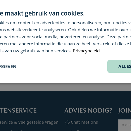
e maakt gebruik van cookies.
ies om content en advertenties te personaliseren, om functies v
H IMPERIAL
MARRAKECH IMPERIAL
MARR
de Marrakech Extrait
Magie Rouge Extrait de
Oud K
ons websiteverkeer te analyseren. Ook delen we informatie over
Parfum
Parfu
e partners voor social media, adverteren en analyse. Deze partn
en met andere informatie die u aan ze heeft verstrekt of die ze
€ 240,00
€ 250
is van uw gebruik van hun services.
Privacybeleid
ERGEVEN
ALLE
TENSERVICE
ADVIES NODIG?
JOI
service & Veelgestelde vragen
Chat met ons