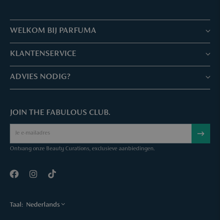
WELKOM BIJ PARFUMA
Winkels & Services
KLANTENSERVICE
Reserveer je afspraak
Klantenservice & Veelgestelde vragen
ADVIES NODIG?
Skin Expertise
Parfuma geschenkbon
Chat met ons
Fabulous Parfuma Club
Geschenk bij aankoop
JOIN THE FABULOUS CLUB.
Mail ons
Over Parfuma
Sample Service
Bel ons
Vacatures
Bestelling annuleren
Ontvang onze Beauty Curations, exclusieve aanbiedingen.
Contact
Taal:
Nederlands