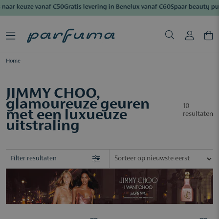
naar keuze vanaf €50
Gratis levering in Benelux vanaf €60
Spaar beauty pun
Home
JIMMY CHOO,
glamoureuze geuren
10
met een luxueuze
resultaten
uitstraling
Filter resultaten