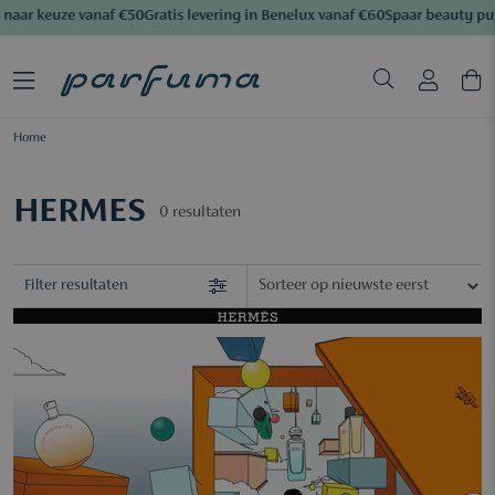
naar keuze vanaf €50
Gratis levering in Benelux vanaf €60
Spaar beauty pu
Home
HERMES
0
resultaten
Filter resultaten