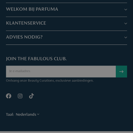
WELKOM BIJ PARFUMA
Winkels & Services
KLANTENSERVICE
Reserveer je afspraak
Klantenservice & Veelgestelde vragen
ADVIES NODIG?
Skin Expertise
Parfuma geschenkbon
Chat met ons
Fabulous Parfuma Club
Geschenk bij aankoop
JOIN THE FABULOUS CLUB.
Mail ons
Over Parfuma
Sample Service
Bel ons
Vacatures
Bestelling annuleren
Ontvang onze Beauty Curations, exclusieve aanbiedingen.
Contact
Taal:
Nederlands