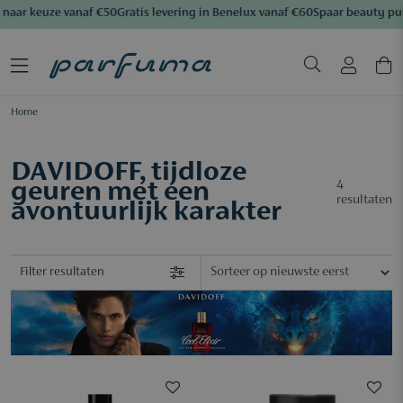
naar keuze vanaf €50
Gratis levering in Benelux vanaf €60
Spaar beauty pu
Home
DAVIDOFF, tijdloze
geuren met een
4
resultaten
avontuurlijk karakter
Filter resultaten