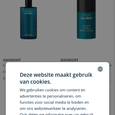
DAVIDOFF
DAVIDOFF
Cool Water Man Aftershave
Cool Water Man Deodorant Stick
Lotion
Deze website maakt gebruik
€ 55,90
€ 27,00
van cookies.
DUTCH
We gebruiken cookies om content en
ENGLISH
advertenties te personaliseren, om
FRENCH
functies voor social media te bieden en
om ons websiteverkeer te analyseren.
Ook delen we informatie over uw gebruik