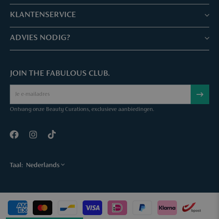
Winkels & Services
KLANTENSERVICE
Reserveer je afspraak
Klantenservice & Veelgestelde vragen
ADVIES NODIG?
Skin Expertise
Parfuma geschenkbon
Chat met ons
Fabulous Parfuma Club
Geschenk bij aankoop
JOIN THE FABULOUS CLUB.
Mail ons
Over Parfuma
Sample Service
Bel ons
Vacatures
Bestelling annuleren
Ontvang onze Beauty Curations, exclusieve aanbiedingen.
Contact
Taal:
Nederlands