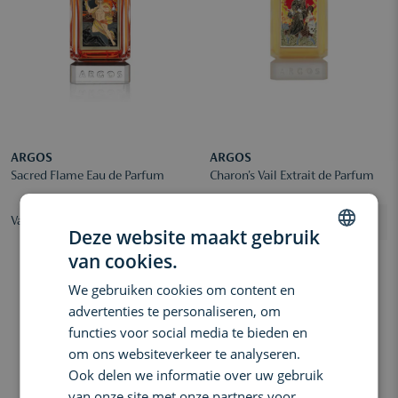
ARGOS
ARGOS
Sacred Flame Eau de Parfum
Charon's Vail Extrait de Parfum
Vanaf € 175,00
€ 355,00
Deze website maakt gebruik
van cookies.
DUTCH
We gebruiken cookies om content en
ENGLISH
advertenties te personaliseren, om
FRENCH
functies voor social media te bieden en
om ons websiteverkeer te analyseren.
Ook delen we informatie over uw gebruik
van onze site met onze partners voor