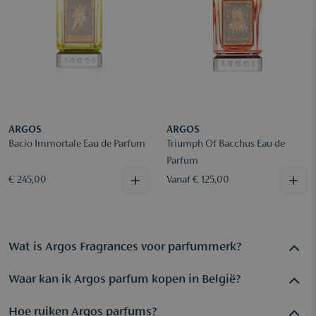
ARGOS
ARGOS
Bacio Immortale Eau de Parfum
Triumph Of Bacchus Eau de
Parfum
€ 245,00
Vanaf € 125,00
Wat is Argos Fragrances voor parfummerk?
Waar kan ik Argos parfum kopen in België?
Argos Fragrances is een niche parfummerk dat bekendstaat
om luxueuze geurcomposities geïnspireerd op mythologie,
Hoe ruiken Argos parfums?