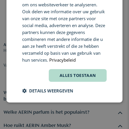
om ons websiteverkeer te analyseren.
Ook delen we informatie over uw gebruik
van onze site met onze partners voor
social media, adverteren en analyse. Deze
partners kunnen deze gegevens
combineren met andere informatie die u
AERIN
aan ze heeft verstrekt of die ze hebben
Hibiscus Palm Eau de Parfum
verzameld op basis van uw gebruik van
hun services.
Privacybeleid
Vanaf € 147,00
ALLES TOESTAAN
DETAILS WEERGEVEN
Wat is AERIN parfum en wat maakt het merk
bijzonder?
Welke AERIN parfum is het populairst?
AERIN is een luxe parfummerk dat bekend staat om elegante,
vrouwelijke geuren geïnspireerd door bloemen, natuur en
Hoe ruikt AERIN Amber Musk?
Populaire geuren van AERIN zijn onder andere Amber Musk,
reizen. De parfums combineren zachte bloemige noten met