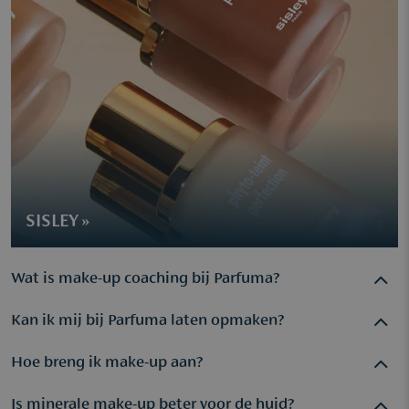
SISLEY »
Wat is make-up coaching bij Parfuma?
Kan ik mij bij Parfuma laten opmaken?
Make-up coaching is een persoonlijke sessie waarbij je leert
hoe je jezelf mooi en natuurlijk kan opmaken met
Hoe breng ik make-up aan?
Ja, bij Parfuma kan je een make-up coaching boeken waarbij
professioneel advies over technieken, kleuren en producten.
een beauty specialist je professioneel opmaakt en tegelijk
Je kan
hier
een afspraak inplannen.
Is minerale make-up beter voor de huid?