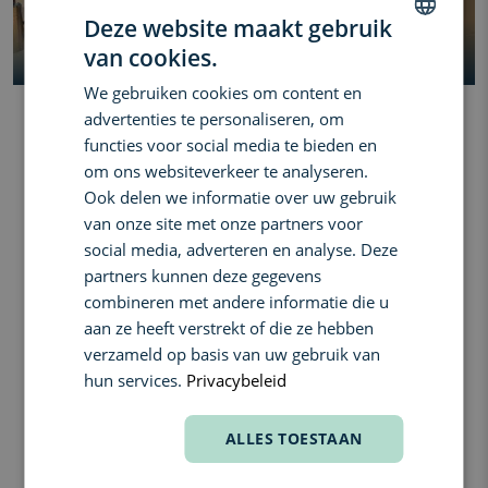
Zo kies je de juiste foundation voor jouw
Deze website maakt gebruik
huid »
van cookies.
Vind jouw perfecte match
DUTCH
We gebruiken cookies om content en
ENGLISH
advertenties te personaliseren, om
TOP 10 MAKE-UP BESTSELLERS
FRENCH
functies voor social media te bieden en
om ons websiteverkeer te analyseren.
Ook delen we informatie over uw gebruik
van onze site met onze partners voor
social media, adverteren en analyse. Deze
partners kunnen deze gegevens
combineren met andere informatie die u
aan ze heeft verstrekt of die ze hebben
verzameld op basis van uw gebruik van
hun services.
Privacybeleid
E
JANE IREDALE
NARS
ALLES TOESTAAN
Tinted
Pommisst Hydration
Mini Radiant Creamy
SPF15
Spray
Concealer