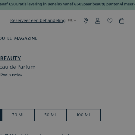
af €50
Gratis levering in Benelux vanaf €60
Spaar beauty punten
Al meer dan
Reserveer een behandeling
NL
OUTLET
MAGAZINE
 BEAUTY
Eau de Parfum
Deel je review
30 ML
50 ML
100 ML