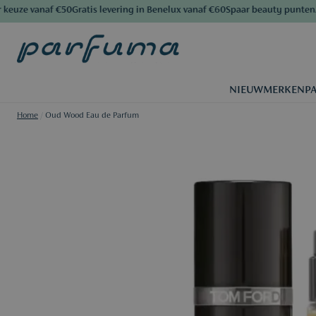
uze vanaf €50
Gratis levering in Benelux vanaf €60
Spaar beauty punten
Al 
NIEUW
MERKEN
P
Home
/
Oud Wood Eau de Parfum