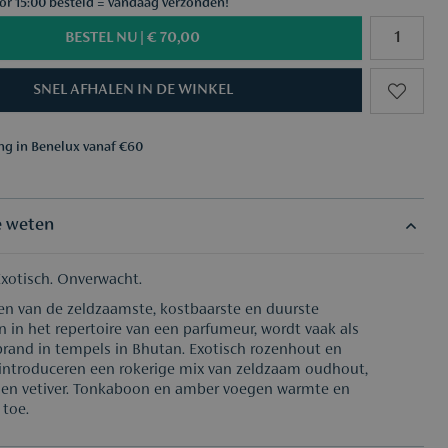
ór 15:00 besteld = vandaag verzonden!
BESTEL NU |
€ 70,00
SNEL AFHALEN IN DE WINKEL
ing in Benelux vanaf €60
aar keuze vanaf €50
ing in Benelux vanaf €60
aar keuze vanaf €50
e weten
xotisch. Onverwacht.
n van de zeldzaamste, kostbaarste en duurste
n in het repertoire van een parfumeur, wordt vaak als
rand in tempels in Bhutan. Exotisch rozenhout en
ntroduceren een rokerige mix van zeldzaam oudhout,
 en vetiver. Tonkaboon en amber voegen warmte en
 toe.