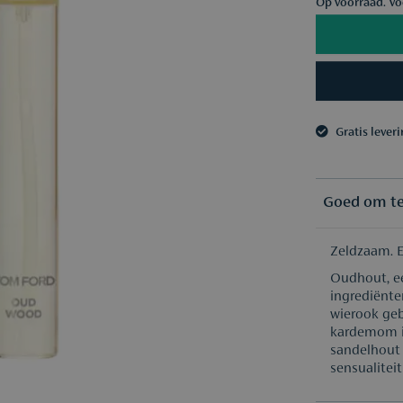
Op voorraad. Vó
Gratis lever
3 samples n
Gratis lever
3 samples n
Goed om t
Zeldzaam. E
Oudhout, ee
ingrediënte
wierook geb
kardemom i
sandelhout
sensualiteit