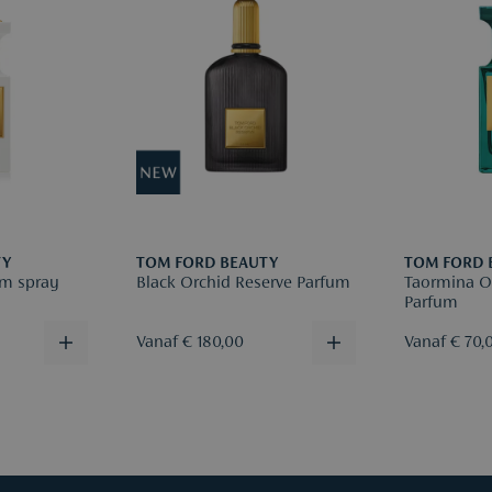
Retourneren
(deze worde
Meld je ret
Meer info v
TY
TOM FORD BEAUTY
TOM FORD 
um spray
Black Orchid Reserve Parfum
Taormina O
Parfum
Vanaf € 180,00
Vanaf € 70,