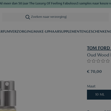
meer dan 50 jaar The Luxury Of Feeling Fabulous
3 samples naar keuze van
Zoeken naar verzorging
|
ARFUM
VERZORGING
MAKE-UP
HAAR
SUPPLEMENTEN
GESCHENKEN
TOM FORD
Oud Wood 
€ 70,00
Maat
10 ML