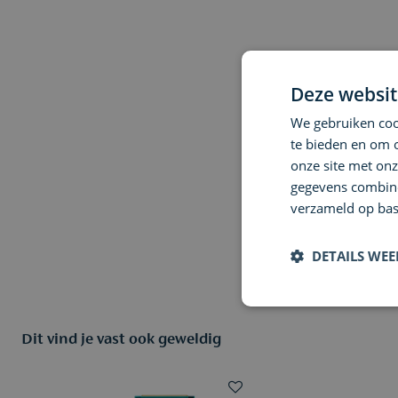
Deze websit
We gebruiken cook
te bieden en om 
onze site met onz
gegevens combiner
verzameld op bas
DETAILS WE
Dit vind je vast ook geweldig