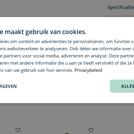
Specificati
Ingrediënt
Selectie
e maakt gebruik van cookies.
Geur Note
Alcohol Den
Reviews
ies om content en advertenties te personaliseren, om functies v
Hydroxycitr
ons websiteverkeer te analyseren. Ook delen we informatie over
Tocopherol,
Geur Type
e partners voor social media, adverteren en analyse. Deze partn
Vanwege mo
Vragen of a
(0)
en met andere informatie die u aan ze heeft verstrekt of die ze
ingrediënte
Nog geen
meest actue
is van uw gebruik van hun services.
Privacybeleid
Levering & 
Heb je een 
team helpt 
ERGEVEN
ALLE
We streven 
Neem conta
verzenden; 
Messenger
.
We denken m
Wil je een 
keuze.
ongeopende 
retourformul