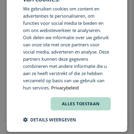
Amerikaanse westen: intens, gedurfd en tegelijk elegant.
We gebruiken cookies om content en
De geur opent op een pittige combinatie van gember, koriander
ENGLISH
advertenties te personaliseren, om
en kardemom, gevolgd door een sensueel hart van leer en vanille.
FRENCH
Amber en houtige noten in de basis zorgen voor een diepe,
functies voor social media te bieden en
verslavende finish die lang op de huid blijft hangen.
om ons websiteverkeer te analyseren.
Feiten over de formule:
Ook delen we informatie over uw gebruik
van onze site met onze partners voor
parfumconcentratie, langdurige geur, uniseks, kruidig-houtachtig,
social media, adverteren en analyse. Deze
met natuurlijke extracten
partners kunnen deze gegevens
Geurcompositie:
combineren met andere informatie die u
Top: Gember, Koriander, Kardemom
aan ze heeft verstrekt of die ze hebben
Hart: Vanille, Leer
verzameld op basis van uw gebruik van
hun services.
Privacybeleid
Basis: Amber, Honinghout, Houtakkoorden
Contactnaam: Whitman LBS NV
ALLES TOESTAAN
E-mailadres:
contactmanufacturer@elcompanies.com
Communicatieadres: Nijverheidstraat 15, 2260, Oevel (Belgium)
DETAILS WEERGEVEN
Specificaties