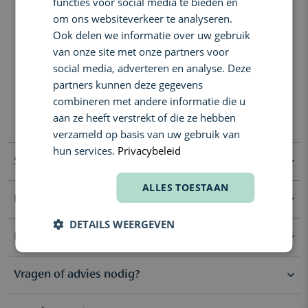
functies voor social media te bieden en
sensuele diepte, terwijl Rose Bulgaria en Ylang Ylang Comores
sprankelende bloemigheid uitstralen. Koriander, patchoeli en
om ons websiteverkeer te analyseren.
kruidige kardemom sudderen bovenop wierookhars en
Ook delen we informatie over uw gebruik
sandelhoutakkoorden.
van onze site met onze partners voor
Geurcompositie:
social media, adverteren en analyse. Deze
Top: Turkse roos, Koffie
partners kunnen deze gegevens
Hart: Bulgaarse Roos, Patchouli, Ylang-Ylang, Kardemom,
combineren met andere informatie die u
Koriander
aan ze heeft verstrekt of die ze hebben
Basis: Wierook, Sandelhout
verzameld op basis van uw gebruik van
hun services.
Privacybeleid
Specificaties
ALLES TOESTAAN
Ingrediënten
Selectie
Reis Formaat
DETAILS WEERGEVEN
Geur Noten
Rijk & Bloemig, Warm &
Alcohol Denat., Fragrance (Parfum), Water\Aqua\Eau, Alpha-
Reviews
Isomethyl Ionone, Citronellol, Linalool, Limonene, Geraniol,
Amber
Eugenol, Hydroxycitronellal, Evernia Prunastri (Oakmoss) Extract,
Cinnamyl Alcohol, Citral, Benzyl Benzoate, Benzyl Salicylate,
Vragen of advies nodig?
Farnesol, Benzyl Alcohol, Coumarin
Geur Type
Eau de Parfum
Deel je review
(0)
Vanwege mogelijke wijzigingen raden we aan om de
ingrediëntenlijst(en) op de productverpakking te controleren,
Nog geen reviews