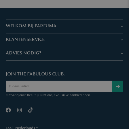
WELKOM BIJ PARFUMA
Winkels & Services
KLANTENSERVICE
Reserveer je afspraak
Klantenservice & Veelgestelde vragen
ADVIES NODIG?
Skin Expertise
Parfuma geschenkbon
Chat met ons
Fabulous Parfuma Club
Geschenk bij aankoop
JOIN THE FABULOUS CLUB.
Mail ons
Over Parfuma
Sample Service
Bel ons
Vacatures
Bestelling annuleren
Ontvang onze Beauty Curations, exclusieve aanbiedingen.
Contact
Taal:
Nederlands