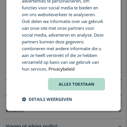
advertenties te personaliseren, om
FRENCH
stralen.
functies voor social media te bieden en
om ons websiteverkeer te analyseren.
Noten van zilverachtige kardemom, frisse kurkuma en
akigalawood worden verwarmd door het vurige hars, olibanum.
Ook delen we informatie over uw gebruik
De adembenemende vitaliteit van diepe, multidimensionale
van onze site met onze partners voor
houtsoorten - cederhout, eikenhout en sandelhout - vindt zijn
social media, adverteren en analyse. Deze
oorsprong in weelderige, amberachtige vanillenoten.
partners kunnen deze gegevens
Geurcompositie:
combineren met andere informatie die u
Top: Kardemom, Akigalahout, Koenjit
aan ze heeft verstrekt of die ze hebben
Hart: Eik, Wierook, Iris, Wit Sandelhout, Ceder
verzameld op basis van uw gebruik van
Basis: Amber, Vanille
hun services.
Privacybeleid
Specificaties
ALLES TOESTAAN
Ingrediënten
Geur Noten
Diep & Houtig, Kruidig &
DETAILS WEERGEVEN
Aromatisch
Alcohol Denat., Fragrance (parfum), Water Aqua Eau, Alpha-
Reviews
isomethyl Ionone, Benzyl Benzoate, Benzyl Cinnamate, Citral,
Geur Type
Eau de Parfum
Eugenol, Evernia Prunastri (oakmoss) Extract, Geraniol, Limonene,
Linalool, Pentaerythrityl Tetra-di-t-butyl Hydroxyhydrocinnamate,
Vragen of advies nodig?