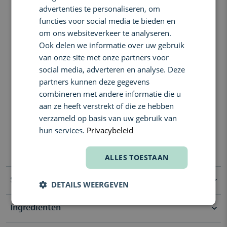
advertenties te personaliseren, om
een zwoele warmte en aardse diepte, terwijl patchoeli en amber
FRENCH
functies voor social media te bieden en
het geheel afronden met een elegante, houtachtige sensualiteit.
om ons websiteverkeer te analyseren.
Feiten over de formule:
Ook delen we informatie over uw gebruik
niet navulbaar, clean beauty (formule zonder parabenen en
van onze site met onze partners voor
ftalaat-vrij), vegan, diervriendelijk
social media, adverteren en analyse. Deze
Geurcompositie:
partners kunnen deze gegevens
combineren met andere informatie die u
Top:
Timutpeper
Hart:
Ylang-ylang, Zwarte truffel
aan ze heeft verstrekt of die ze hebben
Basis:
Tonkaboon, Patchoeli, Amber
verzameld op basis van uw gebruik van
Contactnaam: Whitman LBS NV
hun services.
Privacybeleid
E-mailadres:
contactmanufacturer@elcompanies.com
Communicatieadres: Nijverheidstraat 15, 2260, Oevel (Belgium)
ALLES TOESTAAN
Specificaties
DETAILS WEERGEVEN
Ingrediënten
Selectie
Nieuw