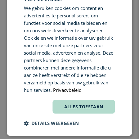
de huidweerstand en geven de huid een gezonde uitstraling. De
We gebruiken cookies om content en
ENGLISH
zijdezachte textuur voelt aan als een lichte crème, trekt snel in en
advertenties te personaliseren, om
laat geen witte waas achter. Perfect voor dagelijks gebruik, ook
FRENCH
functies voor social media te bieden en
onder make-up.
om ons websiteverkeer te analyseren.
Wat doet het:
Ook delen we informatie over uw gebruik
Hoge UVA- en UVB-bescherming met SPF50+ PA++++
van onze site met onze partners voor
Hydrateert en kalmeert de gevoelige huid
social media, adverteren en analyse. Deze
Bevat antioxidanten om de huid te beschermen tegen
partners kunnen deze gegevens
vroegtijdige huidveroudering
combineren met andere informatie die u
Lichte, niet-vette textuur die snel intrekt
aan ze heeft verstrekt of die ze hebben
Laat geen witte waas achter en werkt perfect als primer
verzameld op basis van uw gebruik van
hun services.
Privacybeleid
Belangrijkste voordelen:
Bij dagelijks gebruik blijft de huid optimaal beschermd tegen
zonneschade zonder irritatie of uitdroging. De huid voelt
ALLES TOESTAAN
comfortabel, soepel en gehydrateerd aan, met een natuurlijke,
gezonde glow. Ideaal voor de gevoelige of vochtarme huid die
DETAILS WEERGEVEN
behoefte heeft aan bescherming én verzorging in één stap.
Ingrediënten: