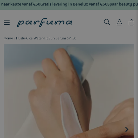
naar keuze vanaf €50
Gratis levering in Benelux vanaf €60
Spaar beauty pu
Home
/
Hyalu-Cica Water-Fit Sun Serum SPF50