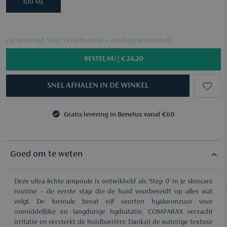
100 ML
Op voorraad. Vóór 15:00 besteld = vandaag verzonden!
BESTEL NU |
€ 24,20
SNEL AFHALEN IN DE WINKEL
Gratis levering in Benelux vanaf €60
3 samples naar keuze vanaf €50
Gratis levering in Benelux vanaf €60
3 samples naar keuze vanaf €50
Goed om te weten
Deze ultra-lichte ampoule is ontwikkeld als ‘Step 0’ in je skincare
routine – de eerste stap die de huid voorbereidt op alles wat
volgt. De formule bevat vijf soorten hyaluronzuur voor
onmiddellijke en langdurige hydratatie. COMPARAX verzacht
irritatie en versterkt de huidbarrière. Dankzij de waterige textuur