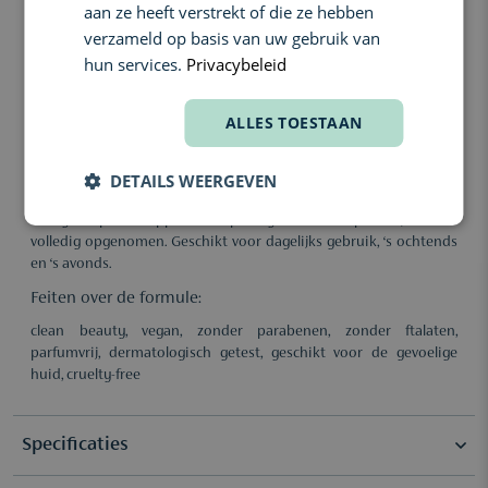
aan ze heeft verstrekt of die ze hebben
Hyaluronzuur (5 soorten): Meervoudige hydratatie tot diep in
verzameld op basis van uw gebruik van
de huidlagen.
hun services.
Privacybeleid
COMPARAX™: Kalmeert en versterkt de gevoelige
huidbarrière.
ALLES TOESTAAN
Centella Asiatica: Verzacht en ondersteunt huidherstel.
Gebruik:
DETAILS WEERGEVEN
Gebruik als eerste stap na het reinigen, vóór je toner of serum.
Breng een paar druppels aan op het gezicht en dep zachtjes in tot
volledig opgenomen. Geschikt voor dagelijks gebruik, ‘s ochtends
en ‘s avonds.
Feiten over de formule:
clean beauty, vegan, zonder parabenen, zonder ftalaten,
parfumvrij, dermatologisch getest, geschikt voor de gevoelige
huid, cruelty-free
Specificaties