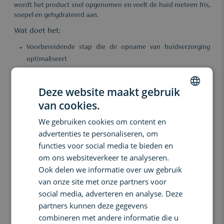
wordt het product snel opgenomen en voelt de huid meteen fris,
soepel en gehydrateerd aan.
Wat doet het:
Voorbereidende stap die de opname van huidverzorging
optimaliseert
Hydrateert intens en onmiddellijk dankzij vijf soorten
hyaluronzuur
Deze website maakt gebruik
Verzacht en kalmeert gevoelige of geïrriteerde huid
van cookies.
DUTCH
Versterkt de huidbarrière met COMPARAX
Frisse, vloeibare textuur voor snelle absorptie zonder
We gebruiken cookies om content en
ENGLISH
plakkerig gevoel
advertenties te personaliseren, om
FRENCH
functies voor social media te bieden en
Belangrijkste voordelen:
om ons websiteverkeer te analyseren.
Bij dagelijks gebruik voelt de huid direct gehydrateerd, rustiger en
Ook delen we informatie over uw gebruik
voorbereid aan op je serum en crème. De huidbarrière wordt
van onze site met onze partners voor
versterkt, roodheid vermindert en de algehele opname van
social media, adverteren en analyse. Deze
actieve ingrediënten in je routine wordt verbeterd. Ideaal voor elk
huidtype, vooral de vochtarme of gevoelige huid.
partners kunnen deze gegevens
combineren met andere informatie die u
Ingrediënten: