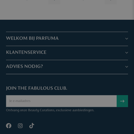
WELKOM BIJ PARFUMA
Winkels & Services
KLANTENSERVICE
Reserveer je afspraak
Klantenservice & Veelgestelde vragen
ADVIES NODIG?
Skin Expertise
Parfuma geschenkbon
Chat met ons
Fabulous Parfuma Club
Geschenk bij aankoop
JOIN THE FABULOUS CLUB.
Mail ons
Over Parfuma
Sample Service
Bel ons
Vacatures
Bestelling annuleren
Ontvang onze Beauty Curations, exclusieve aanbiedingen.
Contact