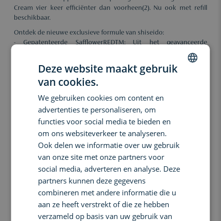
Cream vier keer efficiënter dan voorheen(2). Nu ook met refill
beschikbaar.
Ontdek de nieuwe exclusieve formule van shiseido:
- Gepatenteerde SafflowerREDTM: Uit het geavanceerde
onderzoek van Shiseido is een gepatenteerd ingrediënt
ontwikkeld dat de zelfregeneratie* van de huid helpt te activeren
Deze website maakt gebruik
door haar onzichtbare netwerk te stimuleren, waardoor diepe
van cookies.
rimpels en huidverslapping worden aangepakt. De Japanse
DUTCH
Mogamibloemen, die in Japan op de prachtige gronden van
We gebruiken cookies om content en
ENGLISH
Yamagata worden geteeld, leveren hoogwaardige extracten die
advertenties te personaliseren, om
bekendstaan om hun uitstekende voordelen voor de huid.
FRENCH
functies voor social media te bieden en
- De ReneuraRED TechnologyTM garandeert blijvende en
zichtbare resultaten.
om ons websiteverkeer te analyseren.
*In-vitrotest
Ook delen we informatie over uw gebruik
van onze site met onze partners voor
Snelle en klinisch bewezen voordelen:
- Na slechts vier uur: 43% meer gehydrateerde huid (3)
social media, adverteren en analyse. Deze
- Na slechts één week: 35% meer gelifte, stevigere en stralendere
partners kunnen deze gegevens
look (1)
combineren met andere informatie die u
- Na acht weken: 53% meer gelifte, stevigere en stralendere look (1)
aan ze heeft verstrekt of die ze hebben
Goedgekeurd door vrouwen:
verzameld op basis van uw gebruik van
- 98% van de vrouwen vindt dat haar huid steviger is (4)