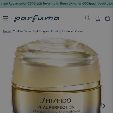
naar keuze vanaf €50
Gratis levering in Benelux vanaf €60
Spaar beauty pun
Home
/
Vital Perfection Uplifting and Firming Advanced Cream