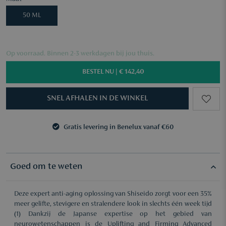
50 ML
Op voorraad. Binnen 2-3 werkdagen bij jou thuis.
BESTEL NU |
€ 142,40
SNEL AFHALEN IN DE WINKEL
Gratis levering in Benelux vanaf €60
3 samples naar keuze vanaf €50
Gratis levering in Benelux vanaf €60
3 samples naar keuze vanaf €50
Goed om te weten
Deze expert anti-aging oplossing van Shiseido zorgt voor een 35%
meer gelifte, stevigere en stralendere look in slechts één week tijd
(1) Dankzij de Japanse expertise op het gebied van
neurowetenschappen is de Uplifting and Firming Advanced