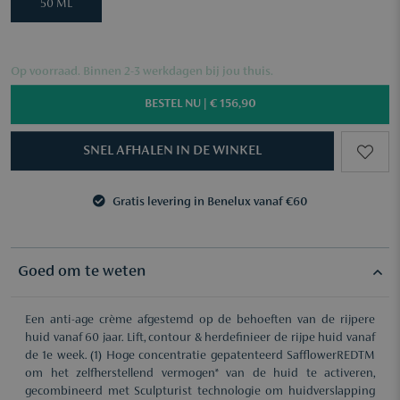
50 ML
Op voorraad. Binnen 2-3 werkdagen bij jou thuis.
BESTEL NU |
€ 156,90
SNEL AFHALEN IN DE WINKEL
Gratis levering in Benelux vanaf €60
3 samples naar keuze vanaf €50
Gratis levering in Benelux vanaf €60
3 samples naar keuze vanaf €50
Goed om te weten
Een anti-age crème afgestemd op de behoeften van de rijpere
huid vanaf 60 jaar. Lift, contour & herdefinieer de rijpe huid vanaf
de 1e week. (1) Hoge concentratie gepatenteerd SafflowerREDTM
om het zelfherstellend vermogen* van de huid te activeren,
gecombineerd met Sculpturist technologie om huidverslapping