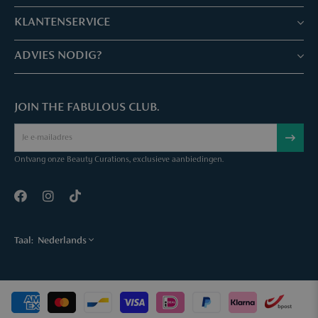
Winkels & Services
KLANTENSERVICE
Reserveer je afspraak
Klantenservice & Veelgestelde vragen
ADVIES NODIG?
Skin Expertise
Parfuma geschenkbon
Chat met ons
Fabulous Parfuma Club
Geschenk bij aankoop
JOIN THE FABULOUS CLUB.
Mail ons
Over Parfuma
Sample Service
Bel ons
Vacatures
Bestelling annuleren
Ontvang onze Beauty Curations, exclusieve aanbiedingen.
Contact
Taal:
Nederlands