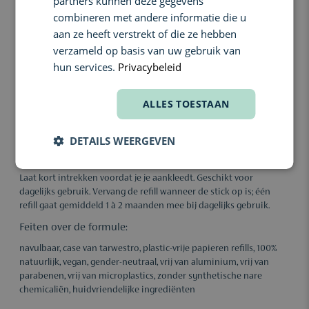
partners kunnen deze gegevens
Ingrediënten:
combineren met andere informatie die u
Probiotica.
Helpen geurveroorzakende bacteriën in balans te
aan ze heeft verstrekt of die ze hebben
brengen en ondersteunen een gezonde huidflora.
verzameld op basis van uw gebruik van
Kokosolie.
Voedt en verzacht de huid, met natuurlijke
hun services.
Privacybeleid
antibacteriële eigenschappen.
Zonnebloemolie.
Ondersteunt de huidbarrière en helpt de
ALLES TOESTAAN
huid soepel te houden.
Gebruik:
DETAILS WEERGEVEN
Breng de deodorant dagelijks aan op schone, droge oksels. Duw
de stick voorzichtig omhoog en breng 1 à 2 keer per oksel aan.
Laat kort intrekken voordat je je aankleedt. Geschikt voor
dagelijks gebruik. Vervang de refill wanneer de stick op is; één
refill gaat gemiddeld 1 à 2 maanden mee bij dagelijks gebruik.
Feiten over de formule:
navulbaar, case van tarwestro, plastic-vrije papieren refills, 100%
natuurlijk, vegan, gender-neutraal, vrij van aluminium, vrij van
parabenen, vrij van microplastics, zonder synthetische nare
chemicaliën, huidvriendelijke ingrediënten