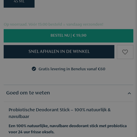
45 ML
Op voorraad. Vóór 15:00 besteld = vandaag verzonden!
BESTEL NU |
€ 19,90
SNEL AFHALEN IN DE WINKEL
Gratis levering in Benelux vanaf €60
3 samples naar keuze vanaf €50
Gratis levering in Benelux vanaf €60
3 samples naar keuze vanaf €50
Goed om te weten
Probiotische Deodorant Stick – 100% natuurlijk &
navulbaar
Een 100% natuurlijke, navulbare deodorant stick met probiotica
voor 24 uur frisse oksels.