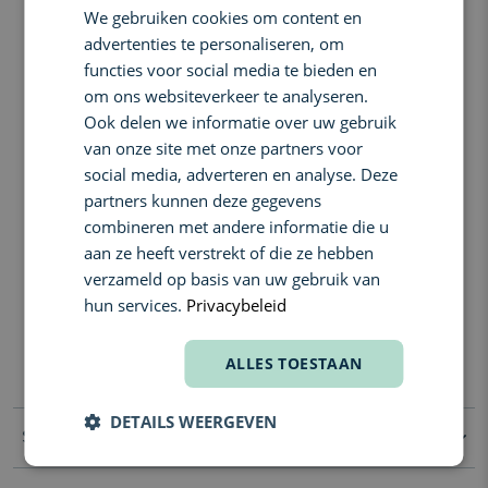
werking.
We gebruiken cookies om content en
ENGLISH
- melan 130 pigment control: getinte zonnecrème met zeer hoge
advertenties te personaliseren, om
bescherming.
FRENCH
functies voor social media te bieden en
Om je huid klaar te maken voor deze behandeling, is het
om ons websiteverkeer te analyseren.
belangrijk om eerst een peelend product te gebruiken. Dit helpt
Ook delen we informatie over uw gebruik
de huid wennen aan de zuren.
van onze site met onze partners voor
Gebruik de
Brightening Peel Booster
liefst elke avond, of om de
social media, adverteren en analyse. Deze
avond, gedurende een maand voordat je het nieuwe product
toevoegt aan je routine. Dit helpt je huid zich veilig aan de
partners kunnen deze gegevens
behandeling aan te passen.
combineren met andere informatie die u
Voor een nog intenser effect: boek de
Cosmelan
aan ze heeft verstrekt of die ze hebben
cabine
behandeling bij Skin Expertise Parfuma.
verzameld op basis van uw gebruik van
hun services.
Privacybeleid
Tijdens de zwangerschap is het raadzaam om dit product te
vermijden, aangezien het retinol, salicylzuur en/of
benzoylperoxide bevat. Deze stoffen kunnen door de huid
ALLES TOESTAAN
worden geabsorbeerd en in de bloedcirculatie terechtkomen.
DETAILS WEERGEVEN
Specificaties