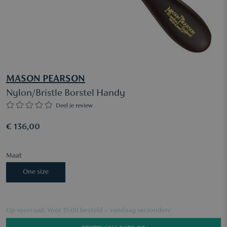
MASON PEARSON
Nylon/Bristle Borstel Handy
Deel je review
€ 136,00
Maat
One size
Op voorraad. Vóór 15:00 besteld = vandaag verzonden!