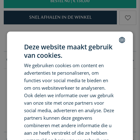
BESTEL NU |
€ 136,00
SNEL AFHALEN IN DE WINKEL
Gratis levering in Benelux vanaf €60
3 samples naar keuze vanaf €50
Gratis levering in Benelux vanaf €60
3 samples naar keuze vanaf €50
Deze website maakt gebruik
van cookies.
DUTCH
Goed om te weten
We gebruiken cookies om content en
ENGLISH
advertenties te personaliseren, om
Bristle Mixted Handy BN3 borstel is gemaakt van zwijnenhaar
FRENCH
functies voor social media te bieden en
gecombineerd met nylon (mix).Het is een pneumatische ovalen
om ons websiteverkeer te analyseren.
borstel met een rood kussen. De Mason Pearson mix is het beste
Ook delen we informatie over uw gebruik
geschikt voor normaal tot dik haar. Bij deze Handy borstel zit de
van onze site met onze partners voor
orginele Mason Pearson Cleaning Brush voor het reinigen van uw
Mason Pearson haarborstel. Dit speciale borsteltje wordt gebruikt
social media, adverteren en analyse. Deze
om uw Mason Pearson borstel in optimale staat te houden en te
partners kunnen deze gegevens
reinigen.
combineren met andere informatie die u
aan ze heeft verstrekt of die ze hebben