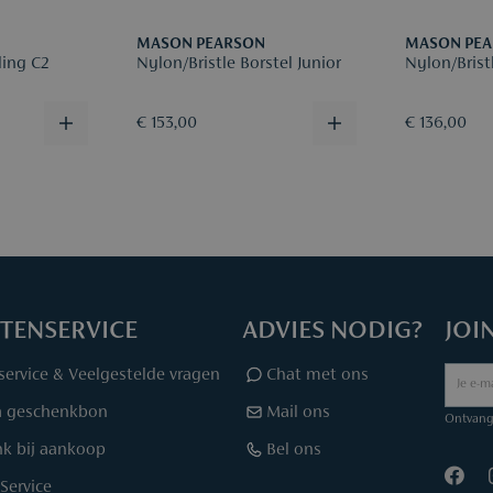
MASON PEARSON
MASON PE
ing C2
Nylon/Bristle Borstel Junior
Nylon/Brist
€ 153,00
€ 136,00
TENSERVICE
ADVIES NODIG?
JOI
service & Veelgestelde vragen
Chat met ons
a geschenkbon
Mail ons
Ontvang 
k bij aankoop
Bel ons
Service