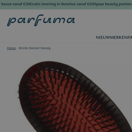
uze vanaf €50
Gratis levering in Benelux vanaf €60
Spaar beauty punten
Al 
NIEUW
MERKEN
P
Home
/
Bristle Borstel Handy