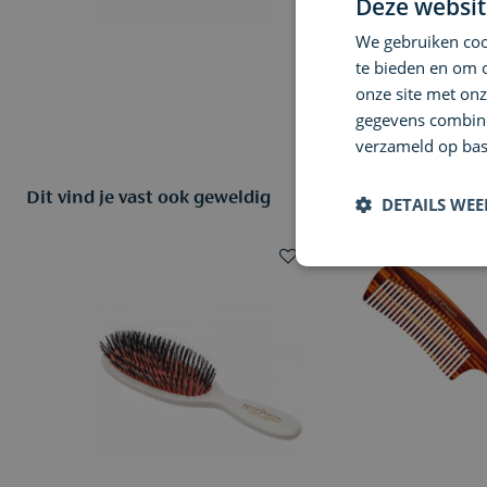
Deze websit
We gebruiken cook
te bieden en om 
onze site met onz
gegevens combiner
verzameld op bas
Dit vind je vast ook geweldig
DETAILS WE