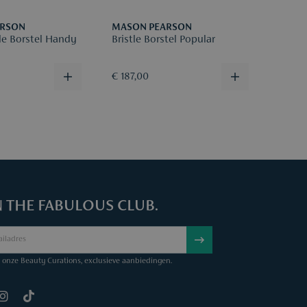
ARSON
MASON PEARSON
MASO
le Borstel Handy
Bristle Borstel Popular
Haark
€ 187,00
€ 32,
N THE FABULOUS CLUB.
onze Beauty Curations, exclusieve aanbiedingen.