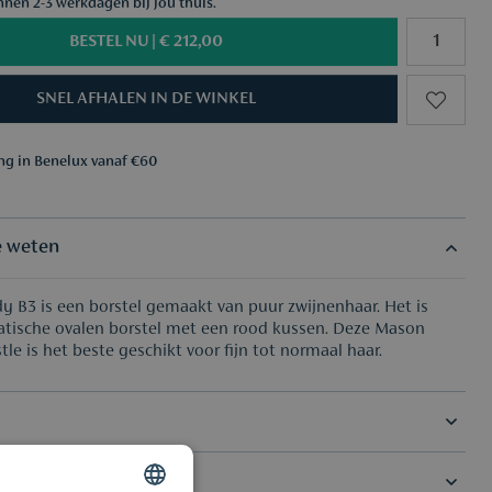
nnen 2-3 werkdagen bij jou thuis.
BESTEL NU |
€ 212,00
SNEL AFHALEN IN DE WINKEL
ing in Benelux vanaf €60
aar keuze vanaf €50
ing in Benelux vanaf €60
aar keuze vanaf €50
e weten
dy B3 is een borstel gemaakt van puur zwijnenhaar. Het is
tische ovalen borstel met een rood kussen. Deze Mason
tle is het beste geschikt voor fijn tot normaal haar.
Deel je review
dvies nodig?