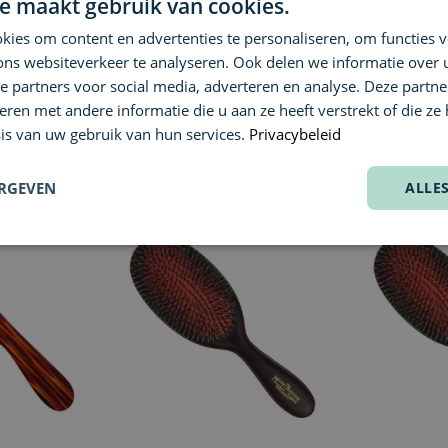
e maakt gebruik van cookies.
Nog geen
ies om content en advertenties te personaliseren, om functies v
Levering & 
Heb je een 
ons websiteverkeer te analyseren. Ook delen we informatie over
team helpt 
e partners voor social media, adverteren en analyse. Deze partn
We streven 
Neem conta
en met andere informatie die u aan ze heeft verstrekt of die ze
verzenden; 
Messenger
.
is van uw gebruik van hun services.
Privacybeleid
We denken m
Wil je een 
ERGEVEN
ALLE
keuze.
ongeopende 
retourformul
Retourneren
(deze worde
Meld je ret
Meer info v