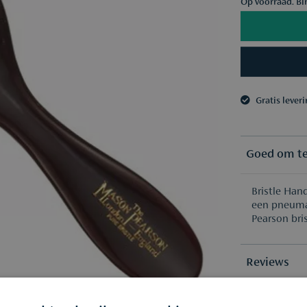
Op voorraad. Bi
Gratis lever
3 samples n
Gratis lever
3 samples n
Goed om t
Bristle Han
een pneuma
Pearson bris
Reviews
Vragen of a
(0)