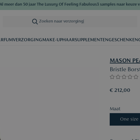
meer dan 50 jaar The Luxury Of Feeling Fabulous
3 samples naar keuze vana
Zoeken naar verzorging
|
ARFUM
VERZORGING
MAKE-UP
HAAR
SUPPLEMENTEN
GESCHENKEN
MASON PE
Bristle Bor
€ 212,00
Maat
One size