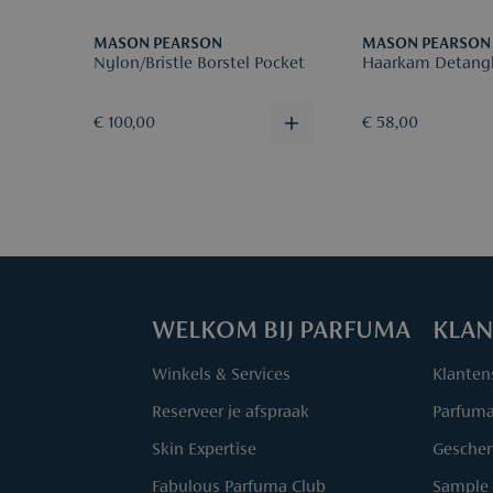
MASON PEARSON
MASON PEARSON
Nylon/Bristle Borstel Pocket
Haarkam Detangl
€ 100,00
€ 58,00
WELKOM BIJ PARFUMA
KLAN
Winkels & Services
Klanten
Reserveer je afspraak
Parfum
Skin Expertise
Geschen
Fabulous Parfuma Club
Sample 