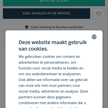
BESTEL NU |
€ 22,00
SNEL AFHALEN IN DE WINKEL
Gratis levering in Benelux vanaf €60
3 samples naar keuze vanaf €50
Gratis levering in Benelux vanaf €60
3 samples naar keuze vanaf €50
Deze website maakt gebruik
Goed om te weten
van cookies.
DUTCH
We gebruiken cookies om content en
ENGLISH
Onze iconische geurstokjes No.12 Objets d’Amsterdam zijn
advertenties te personaliseren, om
ontworpen om elk interieur mee te verrijken. De luxe geurstokjes
FRENCH
functies voor social media te bieden en
No.12 Objets d’Amsterdam 250 ml verspreiden een fijne,
om ons websiteverkeer te analyseren.
sprankelende geur. Met geurtonen van groene thee,
citrusakkoorden en salie. Non stop. Tot 3-4 maanden.
Ook delen we informatie over uw gebruik
van onze site met onze partners voor
social media, adverteren en analyse. Deze
Specificaties
partners kunnen deze gegevens
combineren met andere informatie die u
Ingrediënten