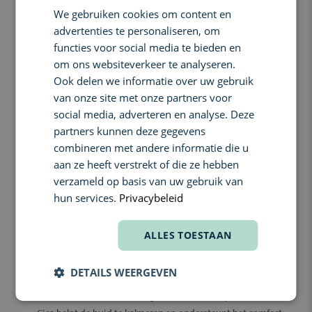
een zachte glow.
We gebruiken cookies om content en
ENGLISH
Wat doet het:
advertenties te personaliseren, om
FRENCH
functies voor social media te bieden en
Helpt hydratatie in de huid vast te houden.
om ons websiteverkeer te analyseren.
Ondersteunt de huidbarrière en dagelijks comfort.
Ook delen we informatie over uw gebruik
Kalmeert de huid en helpt roodheid te verzachten.
van onze site met onze partners voor
Draagt bij aan een frisse, egale uitstraling.
social media, adverteren en analyse. Deze
Voedt de huid zonder zwaar of plakkerig aan te voelen.
partners kunnen deze gegevens
Laat de huid zacht, soepel en mooi in balans aanvoelen.
combineren met andere informatie die u
Belangrijkste voordelen:
aan ze heeft verstrekt of die ze hebben
verzameld op basis van uw gebruik van
Bij regelmatig gebruik voelt je huid gehydrateerd, rustig en
comfortabel aan. De formule helpt een zachte glow te behouden,
hun services.
Privacybeleid
terwijl de huid soepel en evenwichtig blijft, ook op drukke dagen.
Ideaal als afsluitende dagcrème voor wie een lichte textuur wil die
ALLES TOESTAAN
verzorgt, verzacht en de huid fris laat ogen zonder vettig laagje.
Ingrediënten:
DETAILS WEERGEVEN
Niacinamide helpt de huid egaler te laten ogen en
ondersteunt de balans van glow en zichtbare poriën.