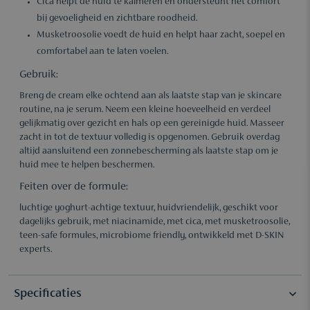
Cica helpt de huid te kalmeren en ondersteunt het comfort
bij gevoeligheid en zichtbare roodheid.
Musketroosolie voedt de huid en helpt haar zacht, soepel en
comfortabel aan te laten voelen.
Gebruik:
Breng de cream elke ochtend aan als laatste stap van je skincare
routine, na je serum. Neem een kleine hoeveelheid en verdeel
gelijkmatig over gezicht en hals op een gereinigde huid. Masseer
zacht in tot de textuur volledig is opgenomen. Gebruik overdag
altijd aansluitend een zonnebescherming als laatste stap om je
huid mee te helpen beschermen.
Feiten over de formule:
luchtige yoghurt-achtige textuur, huidvriendelijk, geschikt voor
dagelijks gebruik, met niacinamide, met cica, met musketroosolie,
teen-safe formules, microbiome friendly, ontwikkeld met D-SKIN
experts.
Specificaties