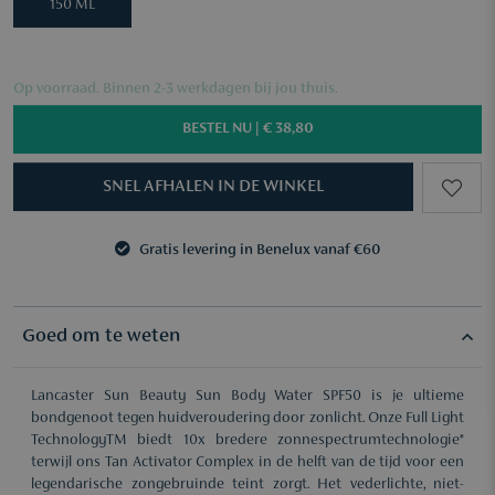
150 ML
Op voorraad. Binnen 2-3 werkdagen bij jou thuis.
BESTEL NU |
€ 38,80
SNEL AFHALEN IN DE WINKEL
Gratis levering in Benelux vanaf €60
3 samples naar keuze vanaf €50
Gratis levering in Benelux vanaf €60
3 samples naar keuze vanaf €50
Goed om te weten
Lancaster Sun Beauty Sun Body Water SPF50 is je ultieme
bondgenoot tegen huidveroudering door zonlicht. Onze Full Light
TechnologyTM biedt 10x bredere zonnespectrumtechnologie*
terwijl ons Tan Activator Complex in de helft van de tijd voor een
legendarische zongebruinde teint zorgt. Het vederlichte, niet-