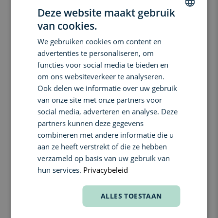
maar ook tegen zichtbaar licht en infraroodstralen, terwijl
Deze website maakt gebruik
hyaluronzuur de huid intens hydrateert. Je huid onthult een
van cookies.
DUTCH
langhoudende, vlekkeloze, natuurlijke gloed.
We gebruiken cookies om content en
De dekking houdt tot12 uur(1)
ENGLISH
advertenties te personaliseren, om
Voor 97% van de vrouwen voegt de formule een vleugje zonlicht
FRENCH
toe aan hun teint(2)
functies voor social media te bieden en
97% van de vrouwen heeft de hele dag een gehydrateerde huid(1)
om ons websiteverkeer te analyseren.
(1) Consumententest uitgevoerd bij 69 vrouwen na één keer
Ook delen we informatie over uw gebruik
gebruik van Infinite Bronze Sunlight Compact Cream SPF50.
van onze site met onze partners voor
(2) Consumententest uitgevoerd bij 102 vrouwen na het gebruik
social media, adverteren en analyse. Deze
van Infinite Bronze Sunlight Compact Cream SPF50 gedurende 2
partners kunnen deze gegevens
weken.
combineren met andere informatie die u
Gebruik:
aan ze heeft verstrekt of die ze hebben
Smeer een royale hoeveelheid over uw hele gezicht en decolleté
verzameld op basis van uw gebruik van
voordat u in de zon gaat. Regelmatig opnieuw insmeren, vooral
hun services.
Privacybeleid
wanneer u veel transpireert en na het zwemmen of afdrogen.
Houd baby's en jonge kinderen uit de directe zon. Overmatige
blootstelling aan zonlicht is gevaarlijk voor de gezondheid, ook al
ALLES TOESTAAN
gebruikt u een zonnebrandmiddel.
Contactnaam: Coty