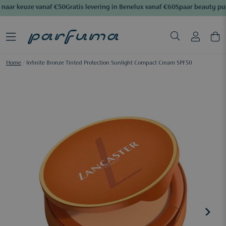
naar keuze vanaf €50
Gratis levering in Benelux vanaf €60
Spaar beauty pun
Home
/
Infinite Bronze Tinted Protection Sunlight Compact Cream SPF50