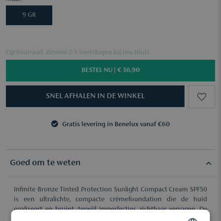
9 GR
Op voorraad. Binnen 2-3 werkdagen bij jou thuis.
BESTEL NU |
€ 36,90
SNEL AFHALEN IN DE WINKEL
Gratis levering in Benelux vanaf €60
3 samples naar keuze vanaf €50
Gratis levering in Benelux vanaf €60
3 samples naar keuze vanaf €50
Goed om te weten
Infinite Bronze Tinted Protection Sunlight Compact Cream SPF50
is een ultralichte, compacte crèmefoundation die de huid
egaliseert en bruint, terwijl imperfecties zichtbaar vervagen. De
Full Light Technology beschermt niet alleen tegen UVB en UVA,