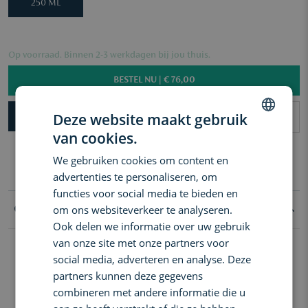
250 ML
Op voorraad. Binnen 2-3 werkdagen bij jou thuis.
BESTEL NU |
€ 76,00
Deze website maakt gebruik
SNEL AFHALEN IN DE WINKEL
Gratis levering in Benelux vanaf €60
van cookies.
DUTCH
3 samples naar keuze vanaf €50
Gratis levering in Benelux vanaf €60
We gebruiken cookies om content en
ENGLISH
3 samples naar keuze vanaf €50
advertenties te personaliseren, om
FRENCH
functies voor social media te bieden en
om ons websiteverkeer te analyseren.
Goed om te weten
Ook delen we informatie over uw gebruik
van onze site met onze partners voor
De sensualiteit van een gedurfde rode jurk. Het robijnrode sap
van granaatappelen, frambozen en pruimen wordt verlevendigd
social media, adverteren en analyse. Deze
met roze peper, een toets Casablanca-lelie en kruidige houtnoten.
partners kunnen deze gegevens
Donker en mysterieus. Voor nog luxueuzer baden is onze badolie
verrijkt met zoete amandelolie, jojobazaad- en avocado-olie, alle
combineren met andere informatie die u
natuurlijke verzorgende oliën die de huid verzachten, hydrateren
en licht parfumeren en u laten genieten van hun sublieme geuren.