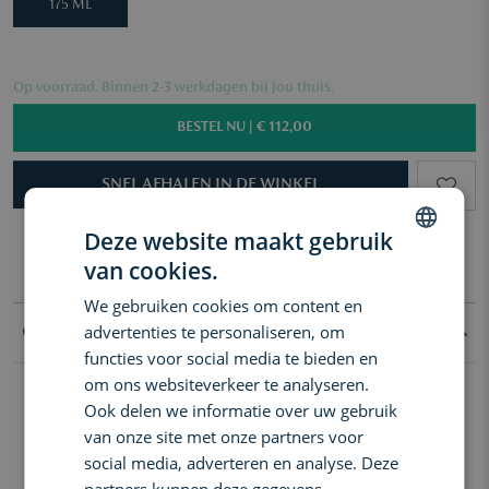
175 ML
Op voorraad. Binnen 2-3 werkdagen bij jou thuis.
BESTEL NU |
€ 112,00
SNEL AFHALEN IN DE WINKEL
Gratis levering in Benelux vanaf €60
3 samples naar keuze vanaf €50
Deze website maakt gebruik
Gratis levering in Benelux vanaf €60
van cookies.
3 samples naar keuze vanaf €50
DUTCH
We gebruiken cookies om content en
ENGLISH
advertenties te personaliseren, om
Goed om te weten
FRENCH
functies voor social media te bieden en
om ons websiteverkeer te analyseren.
Verrijk uw dagelijks ritueel met de weelderige Myrrh & Tonka
Ook delen we informatie over uw gebruik
Bodycrème. De formule met sheaboter en hyaluronzuur is rijk van
van onze site met onze partners voor
textuur en hydrateert de huid. Geef de huid een sensuele,
houtachtige geur.
social media, adverteren en analyse. Deze