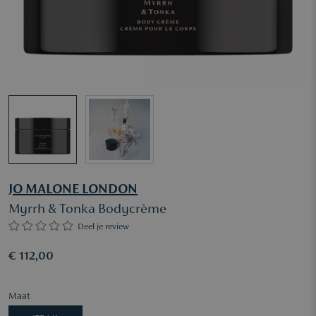
JO MALONE LONDON
Myrrh & Tonka Bodycrème
Deel je review
€ 112,00
Maat