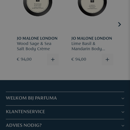
Retourneren gebeurt op eigen verzendkosten + €5
administratiekosten (deze worden afgehouden van het terug te
betalen bedrag).
Meld je retour via
mail
met je ordernummer en reden van retour.
JO MALONE LONDON
JO MALONE LONDON
J
Wood Sage & Sea
Lime Basil &
B
Meer info vind je
hier
.
Salt Body Crème
Mandarin Body
B
Crème
€ 94,00
€ 94,00
€
WELKOM BIJ PARFUMA
Winkels & Services
KLANTENSERVICE
Reserveer je afspraak
Klantenservice & Veelgestelde vragen
ADVIES NODIG?
Skin Expertise