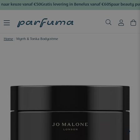
naar keuze vanaf €50
Gratis levering in Benelux vanaf €60
Spaar beauty pu
Home
/
Myrrh & Tonka Bodycrème