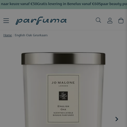
naar keuze vanaf €50
Gratis levering in Benelux vanaf €60
Spaar beauty pu
Home
/
English Oak Geurkaars