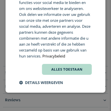
FRENCH
Gebruik:
functies voor social media te bieden en
Voor een optimaal gebruik laat u de kaars branden totdat de was
om ons websiteverkeer te analyseren.
volledig tot de rand gesmolten is. Gebruik het deksel om de vlam
Ook delen we informatie over uw gebruik
te doven. Laat de was uitharden voordat u de kaars opnieuw
van onze site met onze partners voor
aansteekt. Trim the wick between uses, ensuring it is no longer
than Â¼ inch/ 6mm. Bescherm het oppervlak waarop de kaars
social media, adverteren en analyse. Deze
staat. Brand niet langer dan vier uur per keer. Laat de brandende
partners kunnen deze gegevens
kaars nooit onbewaakt achter of in de buurt van kinderen of
combineren met andere informatie die u
huisdieren.
aan ze heeft verstrekt of die ze hebben
Contactnaam: Whitman LBS NV
verzameld op basis van uw gebruik van
E-mailadres:
contactmanufacturer@elcompanies.com
hun services.
Privacybeleid
Communicatieadres: Nijverheidstraat 15, 2260, Oevel (Belgium)
ALLES TOESTAAN
Specificaties
DETAILS WEERGEVEN
Ingrediënten
Selectie
Limited Edition
Acetyl Cedrene, Linalool, Longifolene, Methyl Atrarate, Cedryl
Reviews
Acetate.
Vanwege mogelijke wijzigingen raden we aan om de