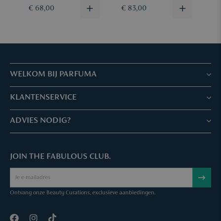
€ 68,00
€ 83,00
€
WELKOM BIJ PARFUMA
Winkels & Services
KLANTENSERVICE
Reserveer je afspraak
Klantenservice & Veelgestelde vragen
ADVIES NODIG?
Skin Expertise
Parfuma geschenkbon
Chat met ons
Fabulous Parfuma Club
Geschenk bij aankoop
JOIN THE FABULOUS CLUB.
Mail ons
Over Parfuma
Sample Service
Bel ons
Vacatures
Bestelling annuleren
Ontvang onze Beauty Curations, exclusieve aanbiedingen.
Contact