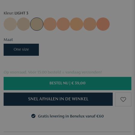
Kleur:
LIGHT 3
Maat
One size
Op voorraad. Vóór 15:00 besteld = vandaag verzonden!
BESTEL NU |
€ 39,00
SNEL AFHALEN IN DE WINKEL
Gratis levering in Benelux vanaf €60
3 samples naar keuze vanaf €50
Gratis levering in Benelux vanaf €60
3 samples naar keuze vanaf €50