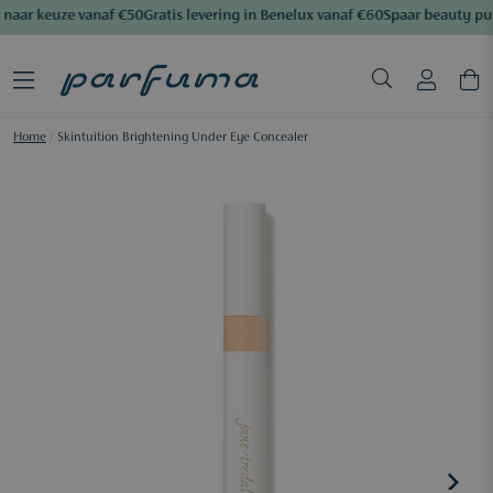
naar keuze vanaf €50
Gratis levering in Benelux vanaf €60
Spaar beauty pu
Home
/
Skintuition Brightening Under Eye Concealer