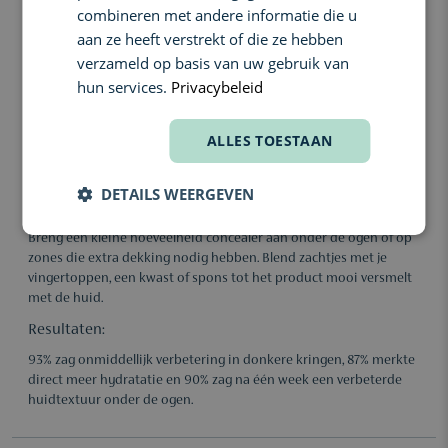
combineren met andere informatie die u
Ingrediënten:
aan ze heeft verstrekt of die ze hebben
Active Peptide Complex helpt fijne lijntjes zichtbaar gladder
verzameld op basis van uw gebruik van
te maken en beschermt tegen vrije radicalen.
hun services.
Privacybeleid
Niacinamide ondersteunt de aanmaak van ceramiden en
helpt de huid egaler en helderder te laten lijken.
ALLES TOESTAAN
Bioactive Marine Extract verheldert zichtbaar de zone onder
de ogen en ondersteunt de collageenproductie.
DETAILS WEERGEVEN
Gebruik:
Breng een kleine hoeveelheid concealer aan onder de ogen of op
zones die extra dekking nodig hebben. Blend zachtjes met je
vingertoppen, een kwast of spons tot het product mooi versmelt
met de huid.
Resultaten:
93% zag onmiddellijk verbetering in donkere kringen, 87% merkte
direct meer hydratatie en 90% zag na één week een verbeterde
huidtextuur onder de ogen.